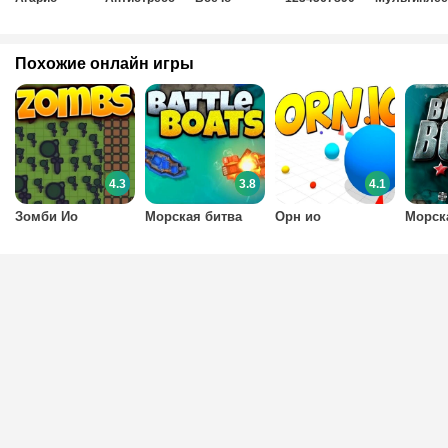
Похожие онлайн игры
4.3
3.8
4.1
Зомби Ио
Морская битва
Орн ио
Морск