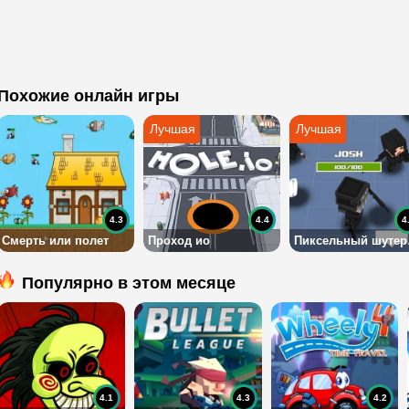
Похожие онлайн игры
4.3
4.4
4
Смерть или полет
Проход ио
Пи
Популярно в этом месяце
4.1
4.3
4.2