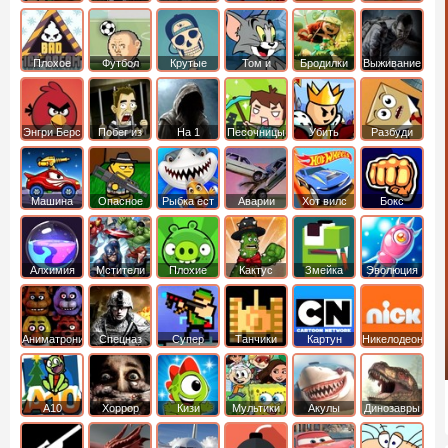
боб
динозавры
обезьянка
Плохое
Футбол
Крутые
Том и
Бродилки
Выживание
мороженое
головами
джерри
Приключения
Энгри Берс
Побег из
На 1
Песочницы
Убить
Разбуди
тюрьмы
короля
коробку
Машина
Опасное
Рыбка ест
Аварии
Хот вилс
Бокс
ест
оружие
рыбку
машин
машину
Алхимия
Мстители
Плохие
Кактус
Змейка
Эволюция
свинки
маккой
Аниматроники
Спецназ
Супер
Танчики
Картун
Никелодеон
бойцы
нетворк
А10
Хоррор
Кизи
Мультики
Акулы
Динозавры