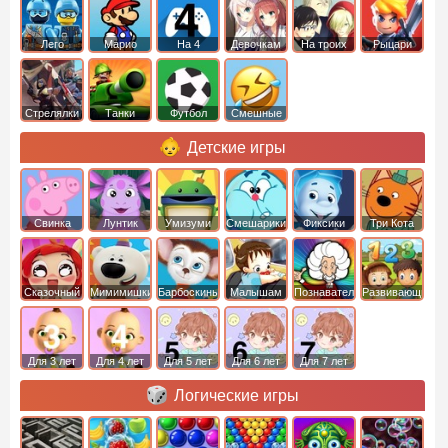
Лего
Марио
На 4
Девочкам
На троих
Рыцари
Стрелялки
Танки
Футбол
Смешные
Детские игры
Свинка
Лунтик
Умизуми
Смешарики
Фиксики
Три Кота
Пеппа
Сказочный
Мимимишки
Барбоскины
Малышам
Познавательные
Развивающие
патруль
Для 3 лет
Для 4 лет
Для 5 лет
Для 6 лет
Для 7 лет
Логические игры