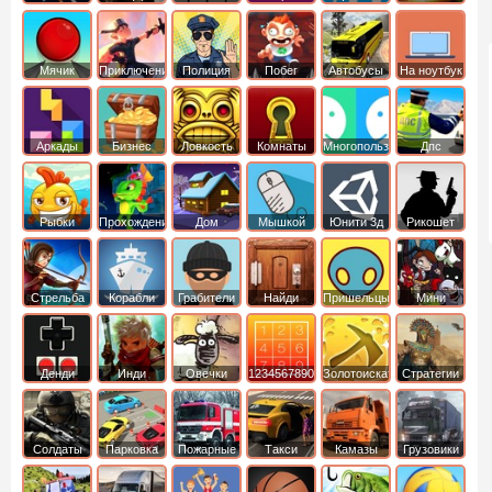
Мячик
Приключения
Полиция
Побег
Автобусы
На ноутбук
Аркады
Бизнес
Ловкость
Комнаты
Многопользовательские
Дпс
симуляторы
Рыбки
Прохождение
Дом
Мышкой
Юнити 3д
Рикошет
Cтрельба
Корабли
Грабители
Найди
Пришельцы
Мини
из лука
выход
Денди
Инди
Овечки
1234567890
Золотоискатель
Стратегии
идут домой
Солдаты
Парковка
Пожарные
Такси
Камазы
Грузовики
машин
машины