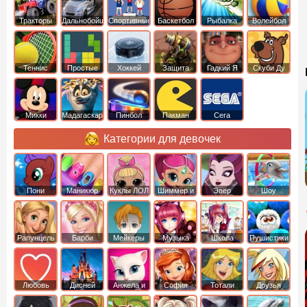
Тракторы
Дальнобойщики
Спортивные
Баскетбол
Рыбалка
Волейбол
Теннис
Простые
Хоккей
Защита
Гадкий Я
Скуби Ду
башни
Микки
Мадагаскар
Пинбол
Пакман
Сега
Маус
Категории для девочек
Пони
Маникюр
Куклы ЛОЛ
Шиммер и
Эвер
Шоу
креатор
Шайн
Афтер Хай
дельфинов
Рапунцель
Барби
Мейкеры
Музыка
Школа
Пушистики
Любовь
Дисней
Анжела и
София
Тотали
Друзья
том
Прекрасная
Спайс
ангелов