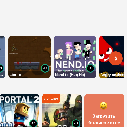
.3
4.3
4
ксельный шутер ио
Lier io
Nend io (Нид Ио)
Angry snakes
Загрузить 
больше хитов
4.3
4.3