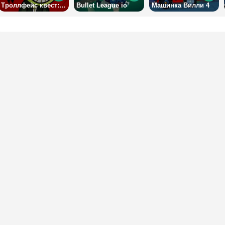
Троллфейс квест: Хоррор 1
Bullet League io
Машинка Вилли 4