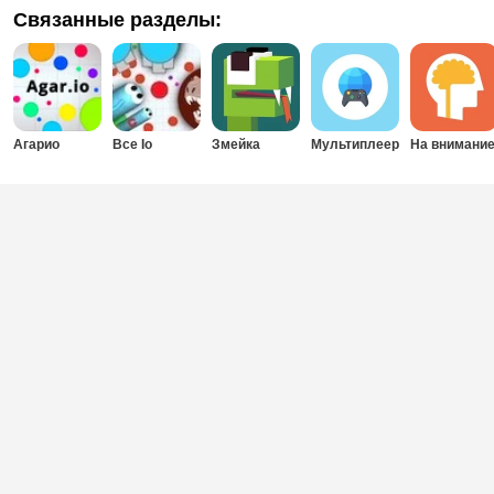
Связанные разделы:
Агарио
Все Io
Змейка
Мультиплеер
На внимани