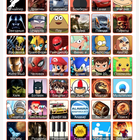
Снайпер
Драконы
Самолеты
Бомберы
Тачки
Масяня
Звездные
Наруто
Поу
Война
Поезда
Пираты
войны
Карибского
Моря
Росомаха
Трансформеры
Рейнджеры
Финис и
Симпсоны
Аватар
Самураи
Ферб
легенда об
Аанге
Железный
Человек
Марио
Соник
Бен 10
Покемоны
человек
Паук
Халк
Бэтмен
Бакуган
Кик
Мортал
Мультиплеер
Бутовский
комбат
Защита
Пиксельные
Дрифт на
Алавар
Квесты
Поиск
королевства
машинах
предметов
Космос
Рыцари
Пианино
Старые
Офисные
Бегалки