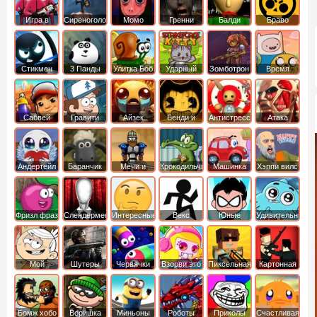
Игра в
Сиреноголовый
Момо
Гренни
Балди
Браво
Кальмара
Старс
Стикмен
3 Панды
Улитка Боб
Ударный
Зомботрон
Время
отряд котят
Приключений
Сабвей
Гравити
Айзек
Бенди и
Антистресс
Атака
Серф
Фолз
Чернильная
Титанов
машина
Андертейл
Баранчик
Мечи и
Крокодильчик
Машинка
Хэппи вилс
Шон
Сандали
Свомпи
Вилли
Фризл фраз
Слендермен
Интересные
Векс
Юные
Удивительный
титаны
мир
вперед
Гамбола
Мой
Шутеры
Червячки
Взорви это
Пиксельная
Картонная
шумный
война
башка
дом
Бомж хобо
Воришка
Миньоны
Роботы
Приколы
Счастливая