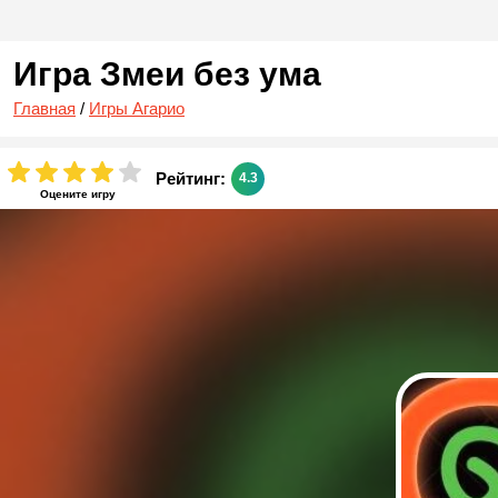
Игра Змеи без ума
Главная
/
Игры Агарио
Рейтинг:
4.3
Оцените игру