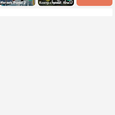
Когама Portal 2
Контр-страйк: Классик