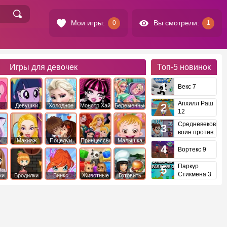
Мои игры:
Вы смотрели:
0
1
Игры для девочек
Топ-5
новинок
Векс 7
Апхилл Раш
Девушки
Холодное
Монстр Хай
Беременные
12
это
Эквестрии
Сердце
Средневековый
воин против
инопланетян
е
Макияж
Поцелуи
Принцессы
Малышка
Диснея
Хейзел
Вортекс 9
Паркур
Стикмена 3
ки
Бродилки
Винкс
Животные
Готовить
еду