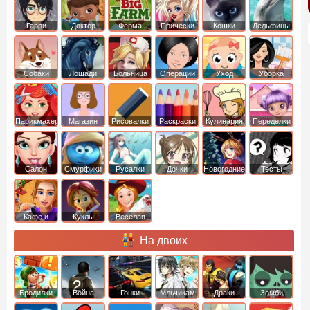
Гарри
Доктор
Ферма
Прически
Кошки
Дельфины
Поттер
Плюшева
Собаки
Лошади
Больница
Операции
Уход
Уборка
Парикмахер
Магазин
Рисовалки
Раскраски
Кулинария
Переделки
Салон
Смурфики
Русалки
Дочки
Новогодние
Тесты
Кафе и
Куклы
Веселая
рестораны
ферма
На двоих
Бродилки
Война
Гонки
Мльчикам
Драки
Зомби