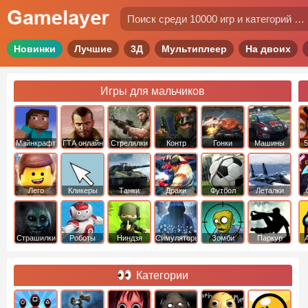
Новинки
Лучшие
3Д
Мультиплеер
На двоих
Игры для мальчиков
Майнкрафт
ГТА онлайн
Стрелялки
Контр
Гонки
Машины
5
Страйк
Лего
Кликеры
Танки
Драки
Футбол
Леталки
Страшилки
Роботы
Ниндзя
Симуляторы
Зомби
Паркур
Категории