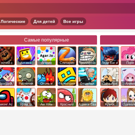
Логические
Для детей
Все игры
Самые популярные
 ночей с
Когама
Агарио
Слизарио
Троллфейс
Леди Баг и
Пони
фредди
квест
Супер Кот
Дружба 
чудо
Фрайдей
Растения
Огонь и
Геометрия
Бешеная
Папа Луи
Аним
Найт
против
Вода
Даш
бабка
Фанкин
Зомби
сбежала из
психушки
Амонг Ас
Игры Io
Ам Ням
Красный
Адам и Ева
Кухня
Одевал
шар
Сары