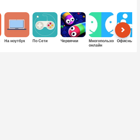
е
На ноутбук
По Сети
Червячки
Многопользовательские
Офисные
онлайн