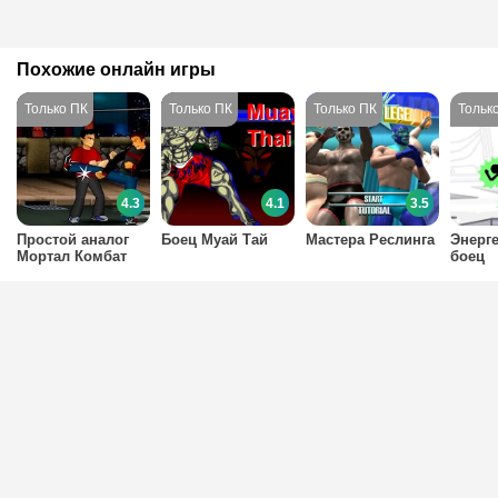
Похожие онлайн игры
4.3
4.1
3.5
Простой аналог
Боец Муай Тай
Мастера Реслинга
Энерг
Мортал Комбат
боец