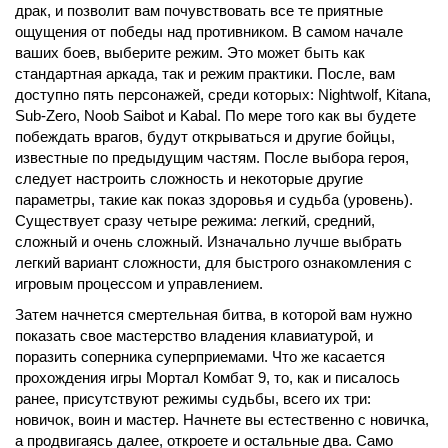
драк, и позволит вам почувствовать все те приятные
ощущения от победы над противником. В самом начале
ваших боев, выберите режим. Это может быть как
стандартная аркада, так и режим практики. После, вам
доступно пять персонажей, среди которых: Nightwolf, Kitana,
Sub-Zero, Noob Saibot и Kabal. По мере того как вы будете
побеждать врагов, будут открываться и другие бойцы,
известные по предыдущим частям. После выбора героя,
следует настроить сложность и некоторые другие
параметры, такие как показ здоровья и судьба (уровень).
Существует сразу четыре режима: легкий, средний,
сложный и очень сложный. Изначально лучше выбрать
легкий вариант сложности, для быстрого ознакомления с
игровым процессом и управлением.
Затем начнется смертельная битва, в которой вам нужно
показать свое мастерство владения клавиатурой, и
поразить соперника суперприемами. Что же касается
прохождения игры Мортал Комбат 9, то, как и писалось
ранее, присутствуют режимы судьбы, всего их три:
новичок, воин и мастер. Начнете вы естественно с новичка,
а продвигаясь далее, откроете и остальные два. Само