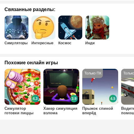
Связанные разделы:
Симуляторы
Интересные
Космос
Инди
Похожие онлайн игры
4.3
3.9
4.5
Симулятор
Хакер симуляция
Прыжок спиной
Водит
готовки пиццы
взлома
вперёд
помо