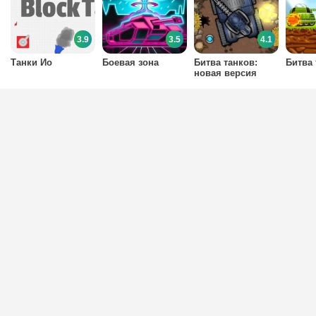
3.9
3.5
4.1
Танки Ио
Боевая зона
Битва танков:
Битва 
новая версия