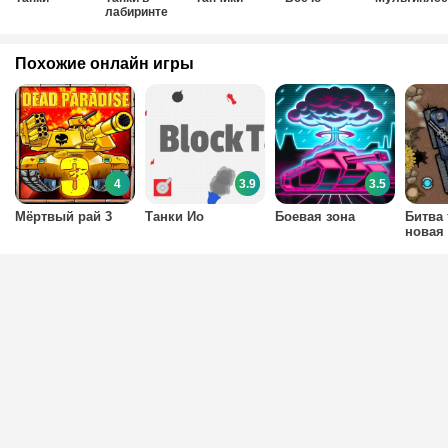
лабиринте
Похожие онлайн игры
4
3.9
3.5
Мёртвый рай 3
Танки Ио
Боевая зона
Битва 
новая