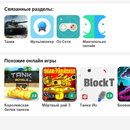
Связанные разделы:
Танки
Мультиплеер
По Сети
Многопользовательские
онлайн
Похожие онлайн игры
3.8
4
3.9
Королевская
Мёртвый рай 3
Танки Ио
Боева
битва танков