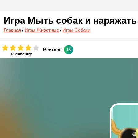
Игра Мыть собак и наряжать
Главная
/
Игры Животные
/
Игры Собаки
Рейтинг:
3.6
Оцените игру