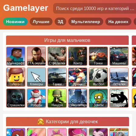
Новинки
Лучшие
3Д
Мультиплеер
На двоих
Игры для мальчиков
Майнкрафт
ГТА онлайн
Стрелялки
Контр
Гонки
Машины
5
Страйк
Лего
Кликеры
Танки
Драки
Футбол
Леталки
Страшилки
Роботы
Ниндзя
Симуляторы
Зомби
Паркур
Категории для девочек