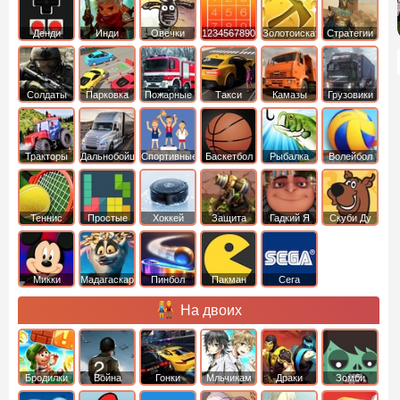
Денди
Инди
Овечки
1234567890
Золотоискатель
Стратегии
идут домой
Солдаты
Парковка
Пожарные
Такси
Камазы
Грузовики
машин
машины
Тракторы
Дальнобойщики
Спортивные
Баскетбол
Рыбалка
Волейбол
Теннис
Простые
Хоккей
Защита
Гадкий Я
Скуби Ду
башни
Микки
Мадагаскар
Пинбол
Пакман
Сега
Маус
На двоих
Бродилки
Война
Гонки
Мльчикам
Драки
Зомби