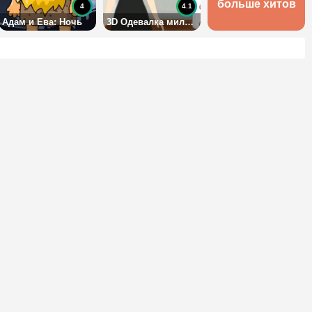
больше хитов
4
4.1
Адам и Ева: Ночь
3D Одевалка милой школьницы 2