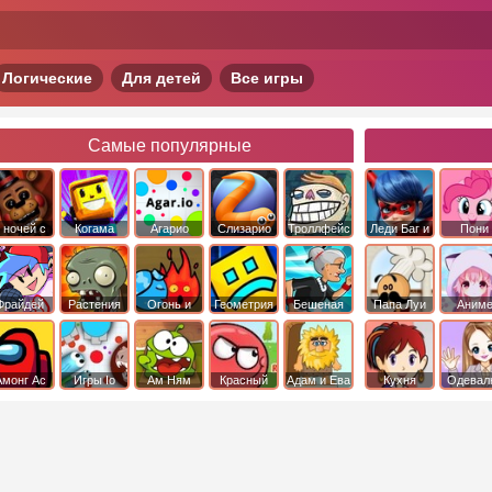
Логические
Для детей
Все игры
Самые популярные
 ночей с
Когама
Агарио
Слизарио
Троллфейс
Леди Баг и
Пони
фредди
квест
Супер Кот
Дружба 
чудо
Фрайдей
Растения
Огонь и
Геометрия
Бешеная
Папа Луи
Аним
Найт
против
Вода
Даш
бабка
Фанкин
Зомби
сбежала из
психушки
Амонг Ас
Игры Io
Ам Ням
Красный
Адам и Ева
Кухня
Одевал
шар
Сары