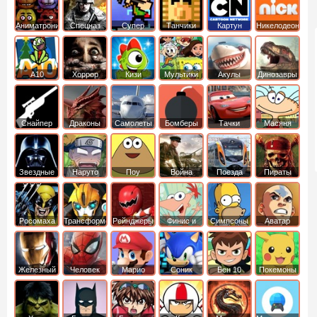
Аниматроники
Спецназ
Супер
Танчики
Картун
Никелодеон
бойцы
нетворк
А10
Хоррор
Кизи
Мультики
Акулы
Динозавры
Снайпер
Драконы
Самолеты
Бомберы
Тачки
Масяня
Звездные
Наруто
Поу
Война
Поезда
Пираты
войны
Карибского
Моря
Росомаха
Трансформеры
Рейнджеры
Финис и
Симпсоны
Аватар
Самураи
Ферб
легенда об
Аанге
Железный
Человек
Марио
Соник
Бен 10
Покемоны
человек
Паук