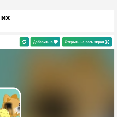
 их
Добавить в
Открыть на весь экран