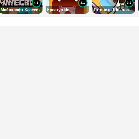
4.1
4.1
3.7
Майнкрафт Классик
Креатур Ио
Готовить Шоколадные кексы: Кухня Сары