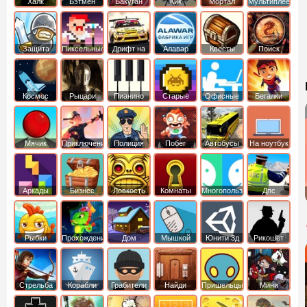
Халк
Бэтмен
Бакуган
Кик
Мортал
Мультиплеер
Бутовский
комбат
Защита
Пиксельные
Дрифт на
Алавар
Квесты
Поиск
королевства
машинах
предметов
Космос
Рыцари
Пианино
Старые
Офисные
Бегалки
Мячик
Приключения
Полиция
Побег
Автобусы
На ноутбук
Аркады
Бизнес
Ловкость
Комнаты
Многопользовательские
Дпс
симуляторы
Рыбки
Прохождение
Дом
Мышкой
Юнити 3д
Рикошет
Cтрельба
Корабли
Грабители
Найди
Пришельцы
Мини
из лука
выход