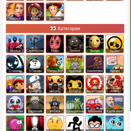
Кафе и
Куклы
Веселая
рестораны
ферма
Категории
Игра в
Сиреноголовый
Момо
Гренни
Балди
Браво
Кальмара
Старс
Стикмен
3 Панды
Улитка Боб
Ударный
Зомботрон
Время
отряд котят
Приключений
Сабвей
Гравити
Айзек
Бенди и
Антистресс
Атака
Серф
Фолз
Чернильная
Титанов
машина
Андертейл
Баранчик
Мечи и
Крокодильчик
Машинка
Хэппи вилс
Шон
Сандали
Свомпи
Вилли