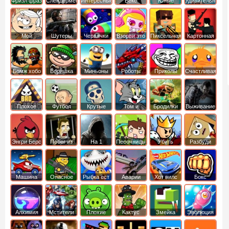
Фризл фраз
Слендермен
Интересные
Векс
Юные
Удивительный
титаны
мир
вперед
Гамбола
Мой
Шутеры
Червячки
Взорви это
Пиксельная
Картонная
шумный
война
башка
дом
Бомж хобо
Воришка
Миньоны
Роботы
Приколы
Счастливая
боб
динозавры
обезьянка
Плохое
Футбол
Крутые
Том и
Бродилки
Выживание
мороженое
головами
джерри
Приключения
Энгри Берс
Побег из
На 1
Песочницы
Убить
Разбуди
тюрьмы
короля
коробку
Машина
Опасное
Рыбка ест
Аварии
Хот вилс
Бокс
ест
оружие
рыбку
машин
машину
Алхимия
Мстители
Плохие
Кактус
Змейка
Эволюция
свинки
маккой