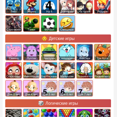
Лего
Марио
На 4
Девочкам
На троих
Рыцари
Стрелялки
Танки
Футбол
Смешные
Детские игры
Свинка
Лунтик
Умизуми
Смешарики
Фиксики
Три Кота
Пеппа
Сказочный
Мимимишки
Барбоскины
Малышам
Познавательные
Развивающие
патруль
Для 3 лет
Для 4 лет
Для 5 лет
Для 6 лет
Для 7 лет
Логические игры