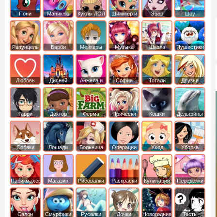
Пони
Маникюр
Куклы ЛОЛ
Шиммер и
Эвер
Шоу
креатор
Шайн
Афтер Хай
дельфинов
Рапунцель
Барби
Мейкеры
Музыка
Школа
Пушистики
Любовь
Дисней
Анжела и
София
Тотали
Друзья
том
Прекрасная
Спайс
ангелов
Гарри
Доктор
Ферма
Прически
Кошки
Дельфины
Поттер
Плюшева
Собаки
Лошади
Больница
Операции
Уход
Уборка
Парикмахер
Магазин
Рисовалки
Раскраски
Кулинария
Переделки
Салон
Смурфики
Русалки
Дочки
Новогодние
Тесты