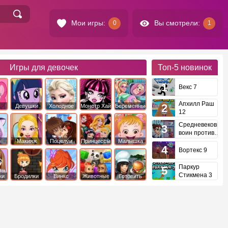
Мои игры:
Вы смотрели:
0
1
Игры для девочек
Топ-5
новинок
Векс 7
Апхилл Раш
Девушки
Холодное
Монстр Хай
Беременные
12
это
Эквестрии
Сердце
Средневековый
воин против
инопланетян
е
Макияж
Поцелуи
Принцессы
Малышка
Диснея
Хейзел
Вортекс 9
Паркур
Стикмена 3
ки
Бродилки
Винкс
Животные
Готовить
еду