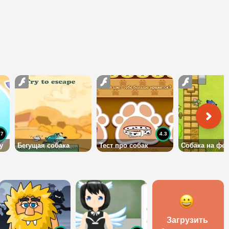
.7
4.3
у
Бегущая собака
Тест про собак
Собака на фе
Загрузить 