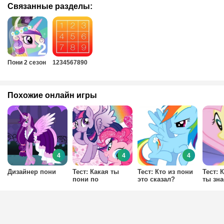
Связанные разделы:
Пони 2 сезон
1234567890
Похожие онлайн игры
4
4
4
Дизайнер пони
Тест: Какая ты
Тест: Кто из пони
Тест: 
пони по
это сказал?
ты зн
характеру?
Флатт