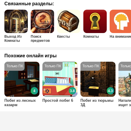
Связанные разделы:
Выход Из
Поиск
Квесты
Комнаты
На внимани
Комнаты
предметов
Похожие онлайн игры
4
3.8
4.3
Побег из лесных
Простой побег 6
Побег из тюрьмы
Натал
казарм
3Д
ищет 
сокро