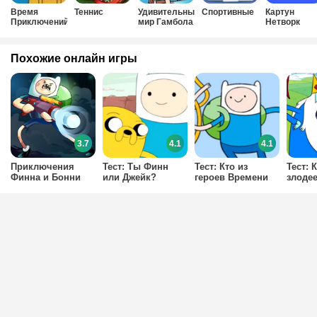
Время
Теннис
Удивительный
Спортивные
Картун
Приключений
мир Гамбола
Нетворк
Похожие онлайн игры
3.7
4.1
4.1
Приключения
Тест: Ты Финн
Тест: Кто из
Тест: 
Финна и Бонни
или Джейк?
героев Времени
злоде
приключений
прикл
твой лучший
являе
друг?