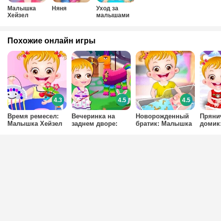
Малышка
Няня
Уход за
Хейзел
малышами
Похожие онлайн игры
4.3
4.5
4.5
Время ремесел:
Вечеринка на
Новорожденный
Пряни
Малышка Хейзел
заднем дворе:
братик: Малышка
домик
Малышка Хейзел
Хейзел
Хейзе