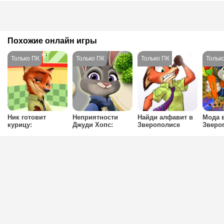
Похожие онлайн игры
Ник готовит
Неприятности
Найди алфавит в
Мода 
курицу:
Джуди Хопс:
Зверополисе
Зверо
Зверополис
Зверополис