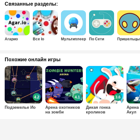
Связанные разделы:
Агарио
Все Io
Мультиплеер
По Сети
Пришельцы
Похожие онлайн игры
4.2
4.1
3.6
Подземелье Ио
Арена охотников
Дикая гонка
Арена
на зомби
кроликов
Акул