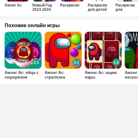
Амонг Ас
Новый Год
Раскраски
Раскраски
Раскраски
2023-2024
для детей
для
мальчиков
Похожие онлайн игры
3.3
3.3
2.9
Амонг Ас: яйца с
Амонг Ас:
Амонг Ас: ищем
Амонг 
сюрпризом
стрелялка
пары
неско
шариками