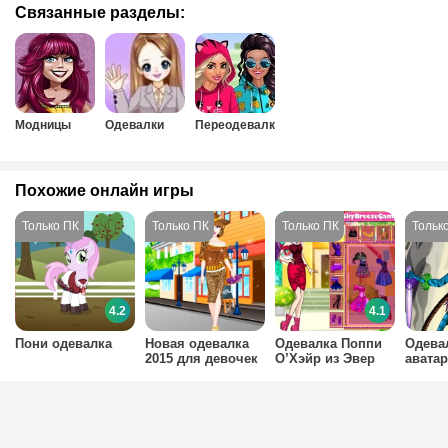
Связанные разделы:
Модницы
Одевалки
Переодевалки
Похожие онлайн игры
4.2
4.1
Пони одевалка
Новая одевалка
Одевалка Поппи
Одева
2015 для девочек
О’Хэйр из Эвер
авата
Афтер Хай