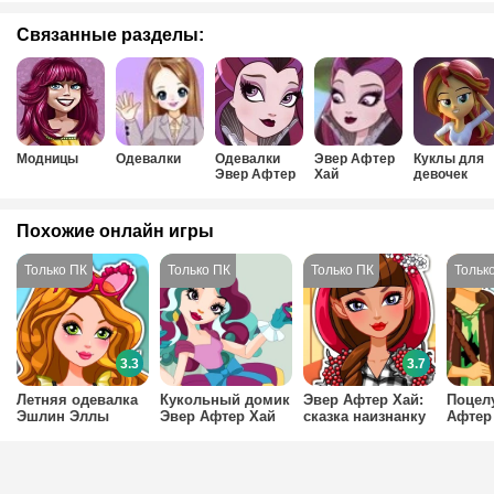
Связанные разделы:
Модницы
Одевалки
Одевалки
Эвер Афтер
Куклы для
Эвер Афтер
Хай
девочек
Хай
Похожие онлайн игры
3.3
3.7
Летняя одевалка
Кукольный домик
Эвер Афтер Хай:
Поцел
Эшлин Эллы
Эвер Афтер Хай
сказка наизнанку
Афтер