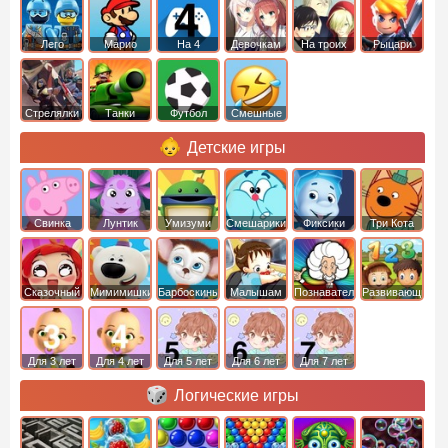
Лего
Марио
На 4
Девочкам
На троих
Рыцари
Стрелялки
Танки
Футбол
Смешные
Детские игры
Свинка
Лунтик
Умизуми
Смешарики
Фиксики
Три Кота
Пеппа
Сказочный
Мимимишки
Барбоскины
Малышам
Познавательные
Развивающие
патруль
Для 3 лет
Для 4 лет
Для 5 лет
Для 6 лет
Для 7 лет
Логические игры