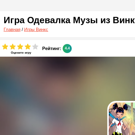
Игра Одевалка Музы из Винк
Главная
/
Игры Винкс
Рейтинг:
4.4
Оцените игру