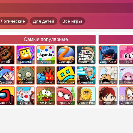
Логические
Для детей
Все игры
Самые популярные
 ночей с
Когама
Агарио
Слизарио
Троллфейс
Леди Баг и
Пони
фредди
квест
Супер Кот
Дружба 
чудо
Фрайдей
Растения
Огонь и
Геометрия
Бешеная
Папа Луи
Аним
Найт
против
Вода
Даш
бабка
Фанкин
Зомби
сбежала из
психушки
Амонг Ас
Игры Io
Ам Ням
Красный
Адам и Ева
Кухня
Одевал
шар
Сары