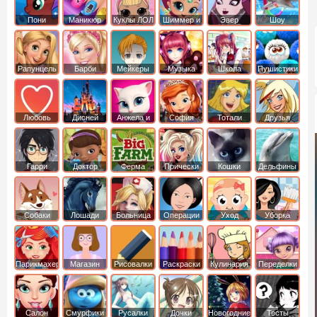
Пони
Маникюр
Куклы ЛОЛ
Шиммер и
Эвер
Шоу
креатор
Шайн
Афтер Хай
дельфинов
Рапунцель
Барби
Мейкеры
Музыка
Школа
Пушистики
Любовь
Дисней
Анжела и
София
Тотали
Друзья
том
Прекрасная
Спайс
ангелов
Гарри
Доктор
Ферма
Прически
Кошки
Дельфины
Поттер
Плюшева
Собаки
Лошади
Больница
Операции
Уход
Уборка
Парикмахер
Магазин
Рисовалки
Раскраски
Кулинария
Переделки
Салон
Смурфики
Русалки
Дочки
Новогодние
Тесты