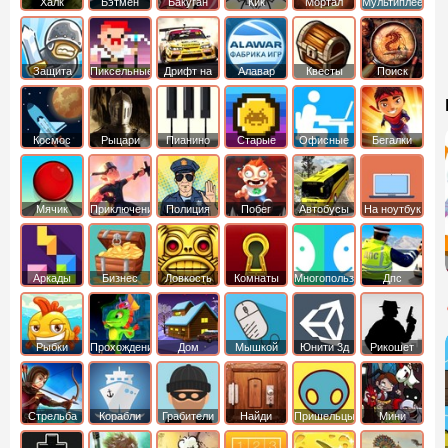
Халк
Бэтмен
Бакуган
Кик
Мортал
Мультиплеер
Бутовский
комбат
Защита
Пиксельные
Дрифт на
Алавар
Квесты
Поиск
королевства
машинах
предметов
Космос
Рыцари
Пианино
Старые
Офисные
Бегалки
Мячик
Приключения
Полиция
Побег
Автобусы
На ноутбук
Аркады
Бизнес
Ловкость
Комнаты
Многопользовательские
Дпс
симуляторы
Рыбки
Прохождение
Дом
Мышкой
Юнити 3д
Рикошет
Cтрельба
Корабли
Грабители
Найди
Пришельцы
Мини
из лука
выход