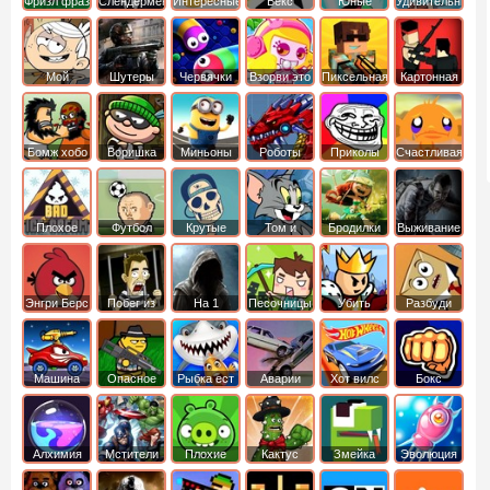
Фризл фраз
Слендермен
Интересные
Векс
Юные
Удивительный
титаны
мир
вперед
Гамбола
Мой
Шутеры
Червячки
Взорви это
Пиксельная
Картонная
шумный
война
башка
дом
Бомж хобо
Воришка
Миньоны
Роботы
Приколы
Счастливая
боб
динозавры
обезьянка
Плохое
Футбол
Крутые
Том и
Бродилки
Выживание
мороженое
головами
джерри
Приключения
Энгри Берс
Побег из
На 1
Песочницы
Убить
Разбуди
тюрьмы
короля
коробку
Машина
Опасное
Рыбка ест
Аварии
Хот вилс
Бокс
ест
оружие
рыбку
машин
машину
Алхимия
Мстители
Плохие
Кактус
Змейка
Эволюция
свинки
маккой