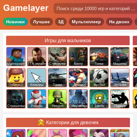
Новинки
Лучшие
3Д
Мультиплеер
На двоих
Игры для мальчиков
Майнкрафт
ГТА онлайн
Стрелялки
Контр
Гонки
Машины
5
Страйк
Лего
Кликеры
Танки
Драки
Футбол
Леталки
Страшилки
Роботы
Ниндзя
Симуляторы
Зомби
Паркур
Категории для девочек