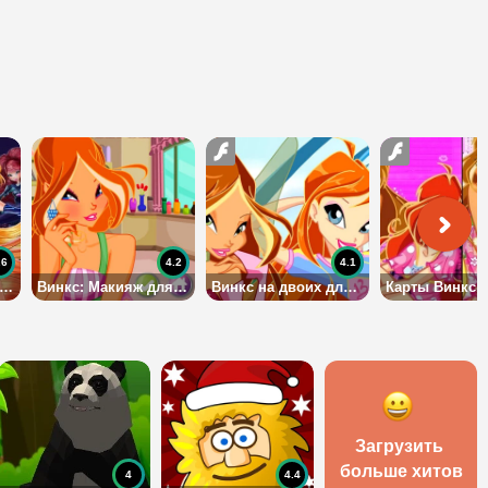
.6
4.2
4.1
ест: Кто ты из Винкс?
Винкс: Макияж для девочек
Винкс на двоих для девочек
Загрузить 
больше хитов
4
4.4