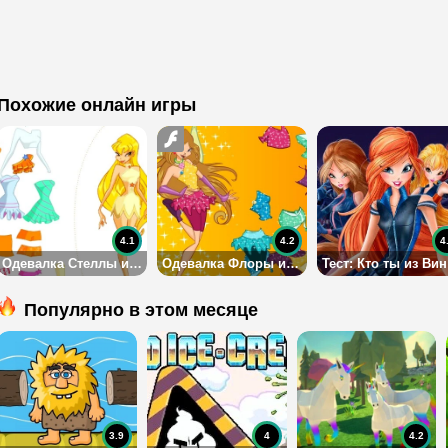
Похожие онлайн игры
4.1
4.2
4
Одевалка Стеллы из Винкс
Одевалка Флоры из Винкс
Т
Популярно в этом месяце
3.9
4
4.2