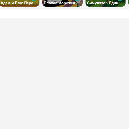
Адам и Ева: Переправа
Плохое мороженое 3 на двоих
Симулятор Единорога