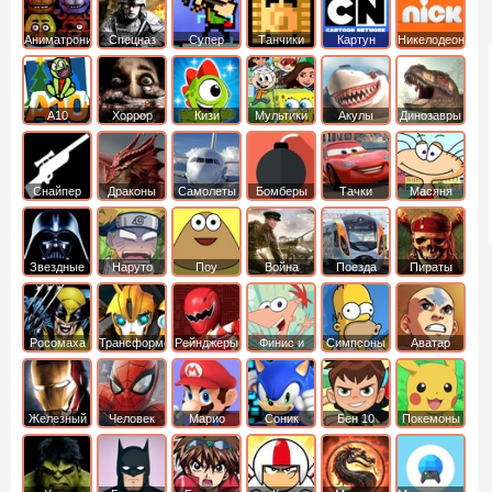
Аниматроники
Спецназ
Супер
Танчики
Картун
Никелодеон
бойцы
нетворк
А10
Хоррор
Кизи
Мультики
Акулы
Динозавры
Снайпер
Драконы
Самолеты
Бомберы
Тачки
Масяня
Звездные
Наруто
Поу
Война
Поезда
Пираты
войны
Карибского
Моря
Росомаха
Трансформеры
Рейнджеры
Финис и
Симпсоны
Аватар
Самураи
Ферб
легенда об
Аанге
Железный
Человек
Марио
Соник
Бен 10
Покемоны
человек
Паук