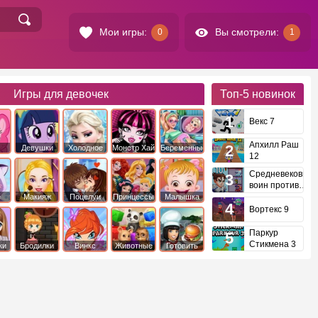
Мои игры:
Вы смотрели:
0
1
Игры для девочек
Топ-5
новинок
Векс 7
Апхилл Раш
Девушки
Холодное
Монстр Хай
Беременные
12
это
Эквестрии
Сердце
Средневековый
воин против
инопланетян
е
Макияж
Поцелуи
Принцессы
Малышка
Диснея
Хейзел
Вортекс 9
Паркур
Стикмена 3
ки
Бродилки
Винкс
Животные
Готовить
еду