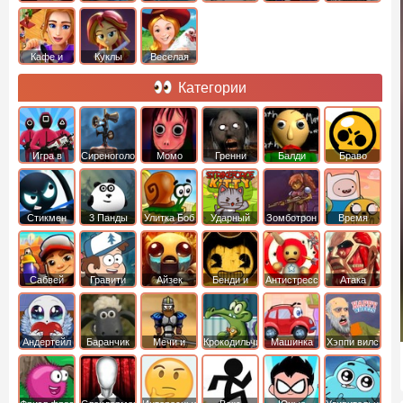
Кафе и
Куклы
Веселая
рестораны
ферма
Категории
Игра в
Сиреноголовый
Момо
Гренни
Балди
Браво
Кальмара
Старс
Стикмен
3 Панды
Улитка Боб
Ударный
Зомботрон
Время
отряд котят
Приключений
Сабвей
Гравити
Айзек
Бенди и
Антистресс
Атака
Серф
Фолз
Чернильная
Титанов
машина
Андертейл
Баранчик
Мечи и
Крокодильчик
Машинка
Хэппи вилс
Шон
Сандали
Свомпи
Вилли