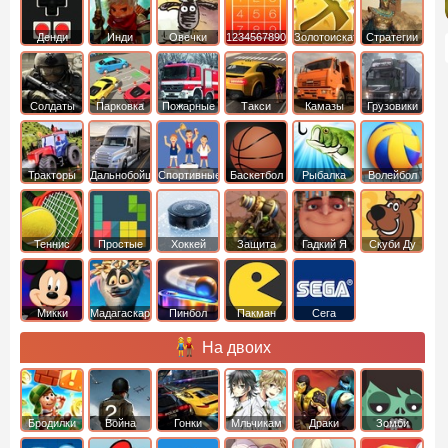
Денди
Инди
Овечки
1234567890
Золотоискатель
Стратегии
идут домой
Солдаты
Парковка
Пожарные
Такси
Камазы
Грузовики
машин
машины
Тракторы
Дальнобойщики
Спортивные
Баскетбол
Рыбалка
Волейбол
Теннис
Простые
Хоккей
Защита
Гадкий Я
Скуби Ду
башни
Микки
Мадагаскар
Пинбол
Пакман
Сега
Маус
На двоих
Бродилки
Война
Гонки
Мльчикам
Драки
Зомби