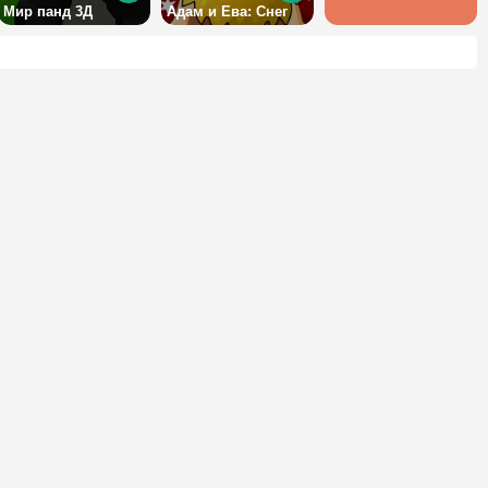
Мир панд 3Д
Адам и Ева: Снег