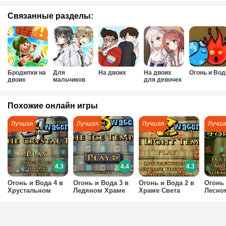
Связанные разделы:
Бродилки на
Для
На двоих
На двоих
Огонь и Вод
двоих
мальчиков
для девочек
на двоих
Похожие онлайн игры
4.3
4.4
4.3
Огонь и Вода 4 в
Огонь и Вода 3 в
Огонь и Вода 2 в
Огонь 
Хрустальном
Ледяном Храме
Храме Света
Лесно
Храме