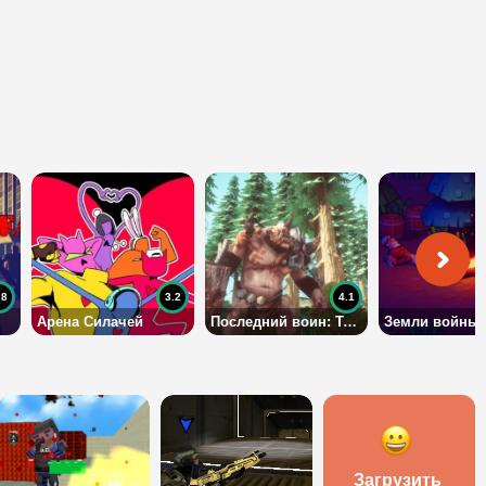
.8
3.2
4.1
Арена Силачей
Последний воин: Темный рыцарь
Земли войны
Загрузить 