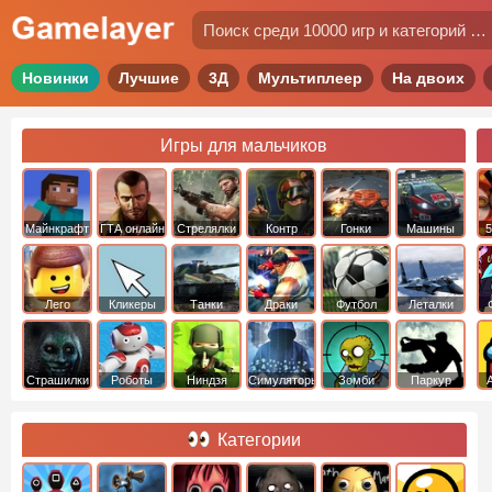
Новинки
Лучшие
3Д
Мультиплеер
На двоих
Игры для мальчиков
Майнкрафт
ГТА онлайн
Стрелялки
Контр
Гонки
Машины
5
Страйк
Лего
Кликеры
Танки
Драки
Футбол
Леталки
Страшилки
Роботы
Ниндзя
Симуляторы
Зомби
Паркур
Категории