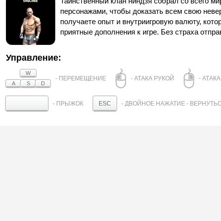
Таинственный клан ниндзя собрал со всего ми
персонажами, чтобы доказать всем свою неве
получаете опыт и внутриигровую валюту, кото
приятные дополнения к игре. Без страха отпра
Управление:
W
- ПЕРЕМЕЩЕНИЕ
- АТАКА РУКОЙ
- АТАК
A
S
D
- ПРЫЖОК
- ДВОЙНОЕ НАЖАТИЕ - ВЕРНУТЬ
ESC