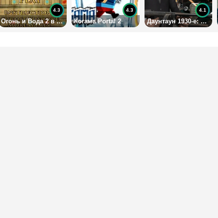
4.3
4.3
4.1
Огонь и Вода 2 в Храме Света
Когама Portal 2
Даунтаун 1930-е: Мафия