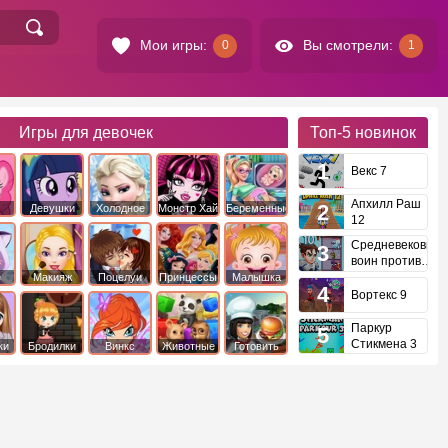
Мои игры:
Вы смотрели:
0
1
Игры для девочек
Топ-5
новинок
Векс 7
Апхилл Раш
Девушки
Холодное
Монстр Хай
Беременные
12
это
Эквестрии
Сердце
Средневековый
воин против
инопланетян
е
Макияж
Поцелуи
Принцессы
Малышка
Диснея
Хейзел
Вортекс 9
Паркур
Стикмена 3
ки
Бродилки
Винкс
Животные
Готовить
еду