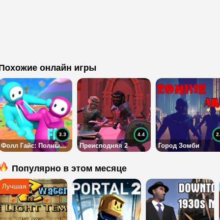
Похожие онлайн игры
3.3
4.4
2
Фолл Гайс: Полный Нокаут
Преисподняя 2
Город Зомби
Популярно в этом месяце