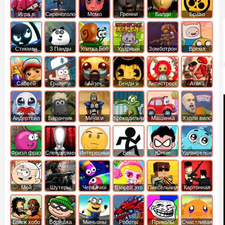
Игра в
Сиреноголовый
Момо
Гренни
Балди
Браво
Кальмара
Старс
Стикмен
3 Панды
Улитка Боб
Ударный
Зомботрон
Время
отряд котят
Приключений
Сабвей
Гравити
Айзек
Бенди и
Антистресс
Атака
Серф
Фолз
Чернильная
Титанов
машина
Андертейл
Баранчик
Мечи и
Крокодильчик
Машинка
Хэппи вилс
Шон
Сандали
Свомпи
Вилли
Фризл фраз
Слендермен
Интересные
Векс
Юные
Удивительный
титаны
мир
вперед
Гамбола
Мой
Шутеры
Червячки
Взорви это
Пиксельная
Картонная
шумный
война
башка
дом
Бомж хобо
Воришка
Миньоны
Роботы
Приколы
Счастливая