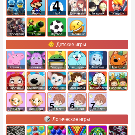
Лего
Марио
На 4
Девочкам
На троих
Рыцари
Стрелялки
Танки
Футбол
Смешные
Детские игры
Свинка
Лунтик
Умизуми
Смешарики
Фиксики
Три Кота
Пеппа
Сказочный
Мимимишки
Барбоскины
Малышам
Познавательные
Развивающие
патруль
Для 3 лет
Для 4 лет
Для 5 лет
Для 6 лет
Для 7 лет
Логические игры