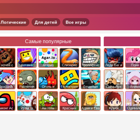
Логические
Для детей
Все игры
Самые популярные
 ночей с
Когама
Агарио
Слизарио
Троллфейс
Леди Баг и
Пони
фредди
квест
Супер Кот
Дружба 
чудо
Фрайдей
Растения
Огонь и
Геометрия
Бешеная
Папа Луи
Аним
Найт
против
Вода
Даш
бабка
Фанкин
Зомби
сбежала из
психушки
Амонг Ас
Игры Io
Ам Ням
Красный
Адам и Ева
Кухня
Одевал
шар
Сары