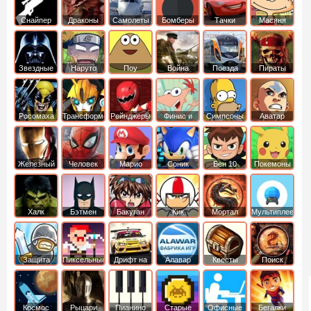
Снайпер
Драконы
Самолеты
Бомберы
Тачки
Масяня
Звездные
Наруто
Поу
Война
Поезда
Пираты
войны
Карибского
Моря
Росомаха
Трансформеры
Рейнджеры
Финис и
Симпсоны
Аватар
Самураи
Ферб
легенда об
Аанге
Железный
Человек
Марио
Соник
Бен 10
Покемоны
человек
Паук
Халк
Бэтмен
Бакуган
Кик
Мортал
Мультиплеер
Бутовский
комбат
Защита
Пиксельные
Дрифт на
Алавар
Квесты
Поиск
королевства
машинах
предметов
Космос
Рыцари
Пианино
Старые
Офисные
Бегалки