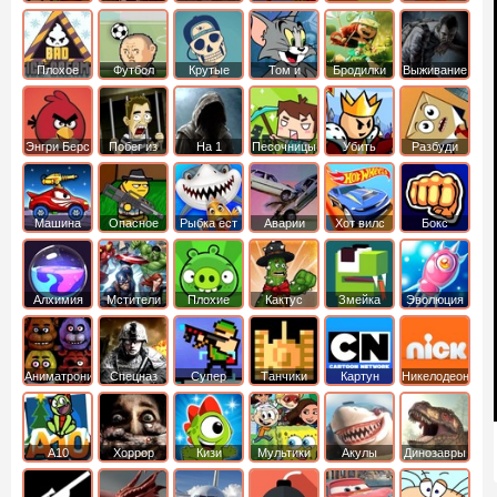
боб
динозавры
обезьянка
Плохое
Футбол
Крутые
Том и
Бродилки
Выживание
мороженое
головами
джерри
Приключения
Энгри Берс
Побег из
На 1
Песочницы
Убить
Разбуди
тюрьмы
короля
коробку
Машина
Опасное
Рыбка ест
Аварии
Хот вилс
Бокс
ест
оружие
рыбку
машин
машину
Алхимия
Мстители
Плохие
Кактус
Змейка
Эволюция
свинки
маккой
Аниматроники
Спецназ
Супер
Танчики
Картун
Никелодеон
бойцы
нетворк
А10
Хоррор
Кизи
Мультики
Акулы
Динозавры