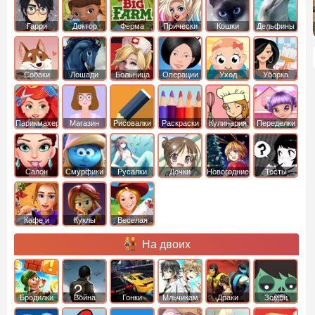
Гарри
Доктор
Ферма
Прически
Кошки
Дельфины
Поттер
Плюшева
Собаки
Лошади
Больница
Операции
Уход
Уборка
Парикмахер
Магазин
Рисовалки
Раскраски
Кулинария
Переделки
Салон
Смурфики
Русалки
Дочки
Новогодние
Тесты
Кафе и
Куклы
Веселая
рестораны
ферма
На двоих
Бродилки
Война
Гонки
Мльчикам
Драки
Зомби