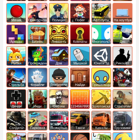
Мячик
Приключения
Полиция
Побег
Автобусы
На ноутбук
Аркады
Бизнес
Ловкость
Комнаты
Многопользовательские
Дпс
симуляторы
Рыбки
Прохождение
Дом
Мышкой
Юнити 3д
Рикошет
Cтрельба
Корабли
Грабители
Найди
Пришельцы
Мини
из лука
выход
Денди
Инди
Овечки
1234567890
Золотоискатель
Стратегии
идут домой
Солдаты
Парковка
Пожарные
Такси
Камазы
Грузовики
машин
машины