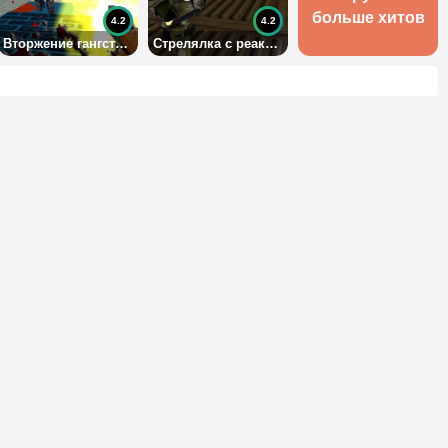
больше хитов
4.2
4.2
Вторжение гангстеров в мир Майнкрафта
Стрелялка с реактивным ранцем