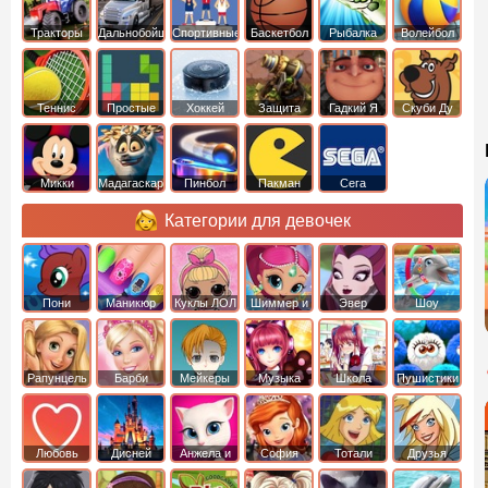
Тракторы
Дальнобойщики
Спортивные
Баскетбол
Рыбалка
Волейбол
Теннис
Простые
Хоккей
Защита
Гадкий Я
Скуби Ду
башни
Микки
Мадагаскар
Пинбол
Пакман
Сега
Маус
Категории для девочек
Пони
Маникюр
Куклы ЛОЛ
Шиммер и
Эвер
Шоу
креатор
Шайн
Афтер Хай
дельфинов
Рапунцель
Барби
Мейкеры
Музыка
Школа
Пушистики
Любовь
Дисней
Анжела и
София
Тотали
Друзья
том
Прекрасная
Спайс
ангелов