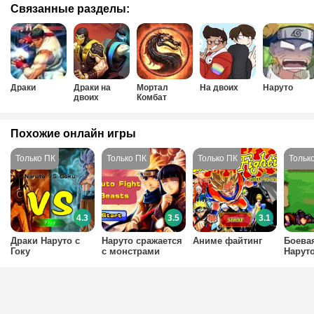
Связанные разделы:
Драки
Драки на
Мортал
На двоих
Наруто
двоих
Комбат
Похожие онлайн игры
4.3
3.5
3.1
Драки Наруто с
Наруто сражается
Аниме файтинг
Боева
Гоку
с монстрами
Нарут