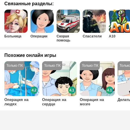
Связанные разделы:
Больница
Операции
Скорая
Спасатели
А10
помощь
Похожие онлайн игры
4.2
4.1
4.1
Операция на
Операция на
Операция на
Делат
людях
сердце
мозге