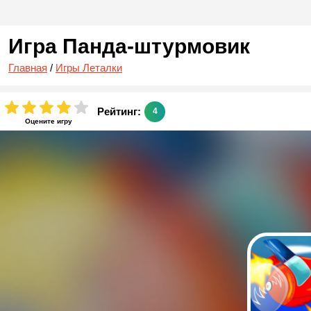
Игра Панда-штурмовик
Главная
/
Игры Леталки
Рейтинг:
4
Оцените игру