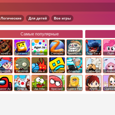
Логические
Для детей
Все игры
Самые популярные
 ночей с
Когама
Агарио
Слизарио
Троллфейс
Леди Баг и
Пони
фредди
квест
Супер Кот
Дружба 
чудо
Фрайдей
Растения
Огонь и
Геометрия
Бешеная
Папа Луи
Аним
Найт
против
Вода
Даш
бабка
Фанкин
Зомби
сбежала из
психушки
Амонг Ас
Игры Io
Ам Ням
Красный
Адам и Ева
Кухня
Одевал
шар
Сары