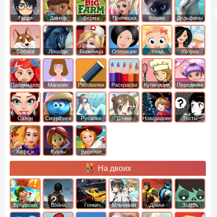
Гарри
Доктор
Ферма
Прически
Кошки
Дельфины
Поттер
Плюшева
Собаки
Лошади
Больница
Операции
Уход
Уборка
Парикмахер
Магазин
Рисовалки
Раскраски
Кулинария
Переделки
Салон
Смурфики
Русалки
Дочки
Новогодние
Тесты
Кафе и
Куклы
Веселая
рестораны
ферма
На двоих
Бродилки
Война
Гонки
Мльчикам
Драки
Зомби