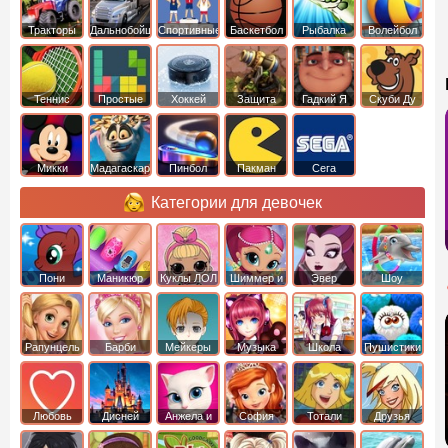
Тракторы
Дальнобойщики
Спортивные
Баскетбол
Рыбалка
Волейбол
Теннис
Простые
Хоккей
Защита
Гадкий Я
Скуби Ду
башни
Микки
Мадагаскар
Пинбол
Пакман
Сега
Маус
Категории для девочек
Пони
Маникюр
Куклы ЛОЛ
Шиммер и
Эвер
Шоу
креатор
Шайн
Афтер Хай
дельфинов
Рапунцель
Барби
Мейкеры
Музыка
Школа
Пушистики
Любовь
Дисней
Анжела и
София
Тотали
Друзья
том
Прекрасная
Спайс
ангелов