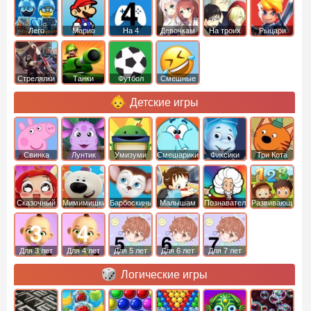
Лего
Марио
На 4
Девочкам
На троих
Рыцари
Стрелялки
Танки
Футбол
Смешные
Детские игры
Свинка
Лунтик
Умизуми
Смешарики
Фиксики
Три Кота
Пеппа
Сказочный
Мимимишки
Барбоскины
Малышам
Познавательные
Развивающие
патруль
Для 3 лет
Для 4 лет
Для 5 лет
Для 6 лет
Для 7 лет
Логические игры