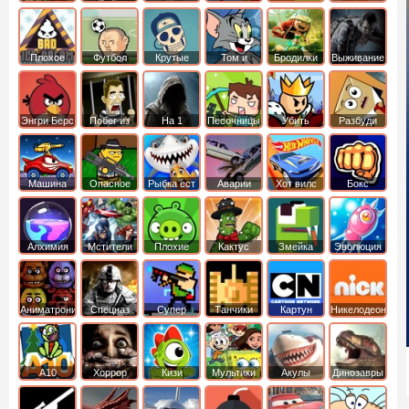
боб
динозавры
обезьянка
Плохое
Футбол
Крутые
Том и
Бродилки
Выживание
мороженое
головами
джерри
Приключения
Энгри Берс
Побег из
На 1
Песочницы
Убить
Разбуди
тюрьмы
короля
коробку
Машина
Опасное
Рыбка ест
Аварии
Хот вилс
Бокс
ест
оружие
рыбку
машин
машину
Алхимия
Мстители
Плохие
Кактус
Змейка
Эволюция
свинки
маккой
Аниматроники
Спецназ
Супер
Танчики
Картун
Никелодеон
бойцы
нетворк
А10
Хоррор
Кизи
Мультики
Акулы
Динозавры