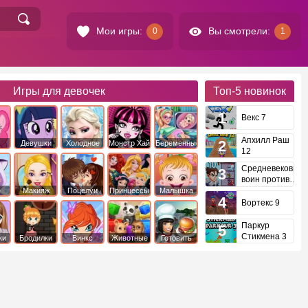
Мои игры:
Вы смотрели:
0
1
Игры для девочек
Топ-5
новинок
Векс 7
Апхилл Раш
Девушки
Холодное
Монстр Хай
Беременные
12
это
Эквестрии
Сердце
Средневековый
воин против
инопланетян
е
Макияж
Поцелуи
Принцессы
Малышка
Диснея
Хейзел
Вортекс 9
Паркур
Стикмена 3
ки
Бродилки
Винкс
Животные
Готовить
еду