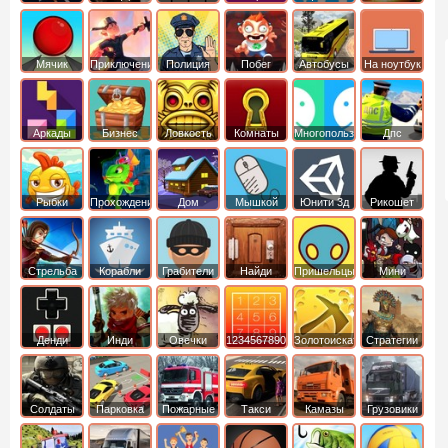
Мячик
Приключения
Полиция
Побег
Автобусы
На ноутбук
Аркады
Бизнес
Ловкость
Комнаты
Многопользовательские
Дпс
симуляторы
Рыбки
Прохождение
Дом
Мышкой
Юнити 3д
Рикошет
Cтрельба
Корабли
Грабители
Найди
Пришельцы
Мини
из лука
выход
Денди
Инди
Овечки
1234567890
Золотоискатель
Стратегии
идут домой
Солдаты
Парковка
Пожарные
Такси
Камазы
Грузовики
машин
машины