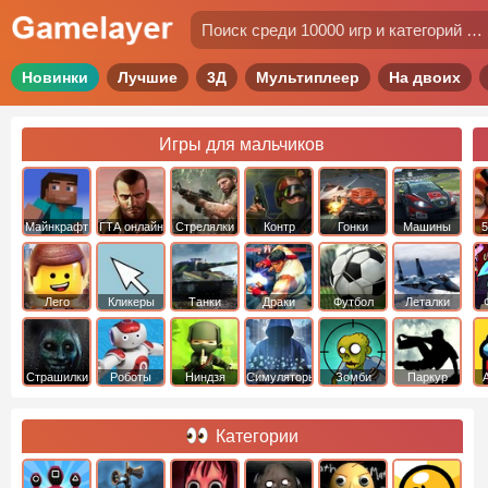
Новинки
Лучшие
3Д
Мультиплеер
На двоих
Игры для мальчиков
Майнкрафт
ГТА онлайн
Стрелялки
Контр
Гонки
Машины
5
Страйк
Лего
Кликеры
Танки
Драки
Футбол
Леталки
Страшилки
Роботы
Ниндзя
Симуляторы
Зомби
Паркур
Категории