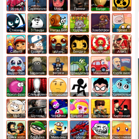
Игра в
Сиреноголовый
Момо
Гренни
Балди
Браво
Кальмара
Старс
Стикмен
3 Панды
Улитка Боб
Ударный
Зомботрон
Время
отряд котят
Приключений
Сабвей
Гравити
Айзек
Бенди и
Антистресс
Атака
Серф
Фолз
Чернильная
Титанов
машина
Андертейл
Баранчик
Мечи и
Крокодильчик
Машинка
Хэппи вилс
Шон
Сандали
Свомпи
Вилли
Фризл фраз
Слендермен
Интересные
Векс
Юные
Удивительный
титаны
мир
вперед
Гамбола
Мой
Шутеры
Червячки
Взорви это
Пиксельная
Картонная
шумный
война
башка
дом
Бомж хобо
Воришка
Миньоны
Роботы
Приколы
Счастливая