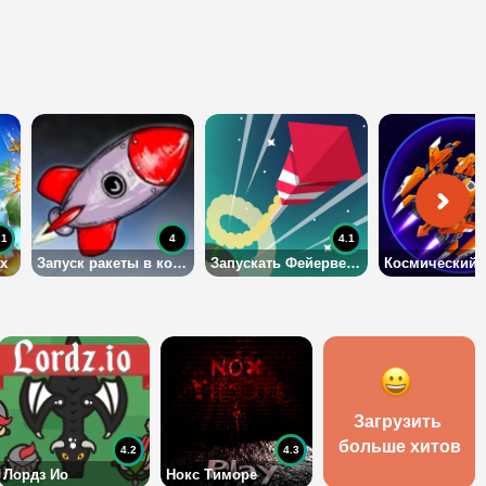
.1
4
4.1
х
Запуск ракеты в космос
Запускать Фейерверки
Загрузить 
больше хитов
4.2
4.3
Лордз Ио
Нокс Тиморе