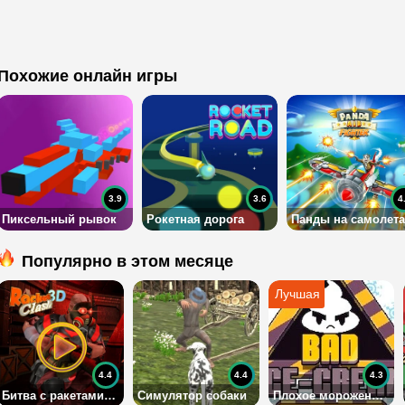
Похожие онлайн игры
3.9
3.6
4
Пиксельный рывок
Рокетная дорога
Панды на самолета
Популярно в этом месяце
4.4
4.4
4.3
Битва с ракетами 3Д
Симулятор собаки
Плохое мороженое 2 на двоих