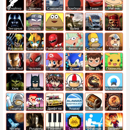
Снайпер
Драконы
Самолеты
Бомберы
Тачки
Масяня
Звездные
Наруто
Поу
Война
Поезда
Пираты
войны
Карибского
Моря
Росомаха
Трансформеры
Рейнджеры
Финис и
Симпсоны
Аватар
Самураи
Ферб
легенда об
Аанге
Железный
Человек
Марио
Соник
Бен 10
Покемоны
человек
Паук
Халк
Бэтмен
Бакуган
Кик
Мортал
Мультиплеер
Бутовский
комбат
Защита
Пиксельные
Дрифт на
Алавар
Квесты
Поиск
королевства
машинах
предметов
Космос
Рыцари
Пианино
Старые
Офисные
Бегалки