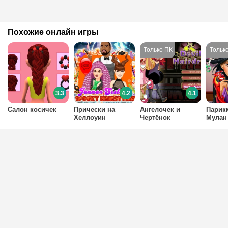
Похожие онлайн игры
3.3
4.2
4.1
Салон косичек
Прически на
Ангелочек и
Парик
Хеллоуин
Чертёнок
Мулан
парикмахеры