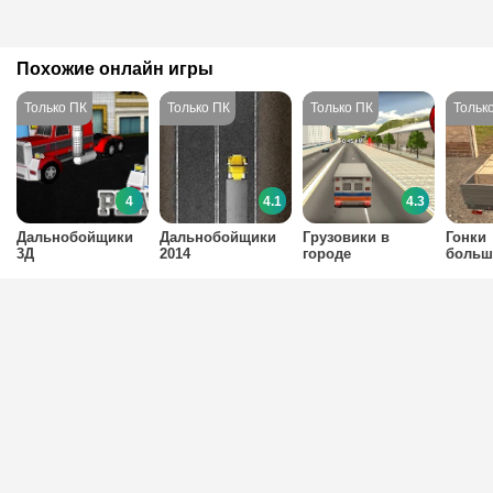
Похожие онлайн игры
4
4.1
4.3
Дальнобойщики
Дальнобойщики
Грузовики в
Гонки
3Д
2014
городе
больш