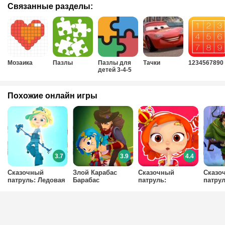
Связанные разделы:
Мозаика
Пазлы
Пазлы для
Тачки
1234567890
детей 3-4-5
лет
Похожие онлайн игры
3.7
3.9
4.4
Сказочный
Злой Карабас
Сказочный
Сказо
патруль: Ледовая
Барабас
патруль:
патру
Снежка
Девчонка Алёнка
атакуе