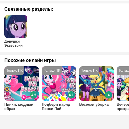
Связанные разделы:
Девушки
Эквестрии
Похожие онлайн игры
4.5
4.1
4
Пинки: модный
Подбери наряд
Веселая уборка
Вечер
образ
Пинки Пай
прекр
пони