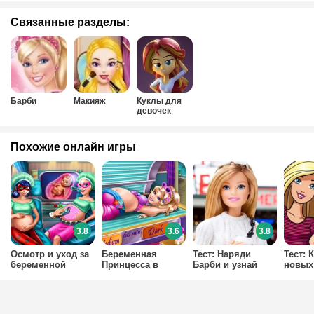
Связанные разделы:
Барби
Макияж
Куклы для
девочек
Похожие онлайн игры
3.8
3.6
3.8
Осмотр и уход за
Беременная
Тест: Наряди
Тест: 
беременной
Принцесса в
Барби и узнай
новых
Барби
солярии
какой свитер
Барби
пойдет тебе этой
осенью