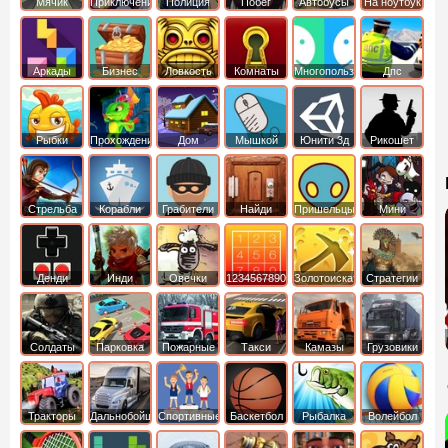
Мячик
Приключения
Полиция
Побег
Автобусы
На ноутбук
Аркады
Бизнес
Ловкость
Комнаты
Многопользовательские
Дпс
симуляторы
Рыбки
Прохождение
Дом
Мышкой
Юнити 3д
Рикошет
Cтрельба
Корабли
Грабители
Найди
Пришельцы
Мини
из лука
выход
Денди
Инди
Овечки
1234567890
Золотоискатель
Стратегии
идут домой
Солдаты
Парковка
Пожарные
Такси
Камазы
Грузовики
машин
машины
Тракторы
Дальнобойщики
Спортивные
Баскетбол
Рыбалка
Волейбол