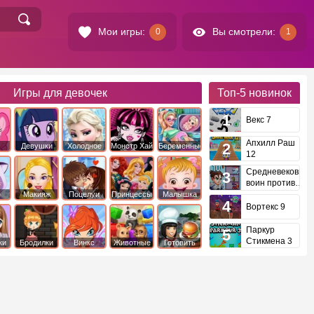
Мои игры:
Вы смотрели:
0
1
Игры для девочек
Топ-5
новинок
Векс 7
Апхилл Раш
Девушки
Холодное
Монстр Хай
Беременные
12
это
Эквестрии
Сердце
Средневековый
воин против
инопланетян
е
Макияж
Поцелуи
Принцессы
Малышка
Диснея
Хейзел
Вортекс 9
Паркур
Стикмена 3
ки
Бродилки
Винкс
Животные
Готовить
еду