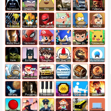
Звездные
Наруто
Поу
Война
Поезда
Пираты
войны
Карибского
Моря
Росомаха
Трансформеры
Рейнджеры
Финис и
Симпсоны
Аватар
Самураи
Ферб
легенда об
Аанге
Железный
Человек
Марио
Соник
Бен 10
Покемоны
человек
Паук
Халк
Бэтмен
Бакуган
Кик
Мортал
Мультиплеер
Бутовский
комбат
Защита
Пиксельные
Дрифт на
Алавар
Квесты
Поиск
королевства
машинах
предметов
Космос
Рыцари
Пианино
Старые
Офисные
Бегалки