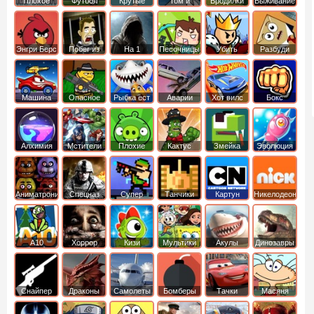
Плохое
Футбол
Крутые
Том и
Бродилки
Выживание
мороженое
головами
джерри
Приключения
Энгри Берс
Побег из
На 1
Песочницы
Убить
Разбуди
тюрьмы
короля
коробку
Машина
Опасное
Рыбка ест
Аварии
Хот вилс
Бокс
ест
оружие
рыбку
машин
машину
Алхимия
Мстители
Плохие
Кактус
Змейка
Эволюция
свинки
маккой
Аниматроники
Спецназ
Супер
Танчики
Картун
Никелодеон
бойцы
нетворк
А10
Хоррор
Кизи
Мультики
Акулы
Динозавры
Снайпер
Драконы
Самолеты
Бомберы
Тачки
Масяня