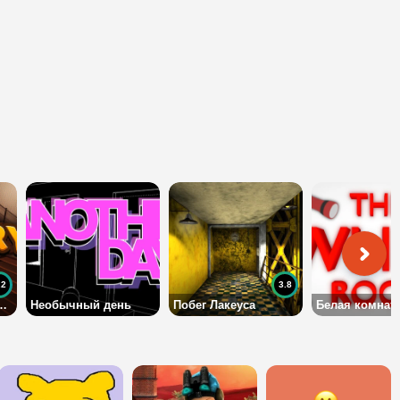
.2
3.8
енный особняк
Необычный день
Побег Лакеуса
Белая комнат