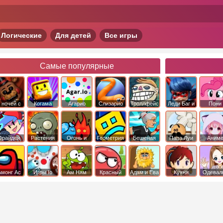
Логические
Для детей
Все игры
Самые популярные
 ночей с
Когама
Агарио
Слизарио
Троллфейс
Леди Баг и
Пони
фредди
квест
Супер Кот
Дружба 
чудо
Фрайдей
Растения
Огонь и
Геометрия
Бешеная
Папа Луи
Аним
Найт
против
Вода
Даш
бабка
Фанкин
Зомби
сбежала из
психушки
Амонг Ас
Игры Io
Ам Ням
Красный
Адам и Ева
Кухня
Одевал
шар
Сары