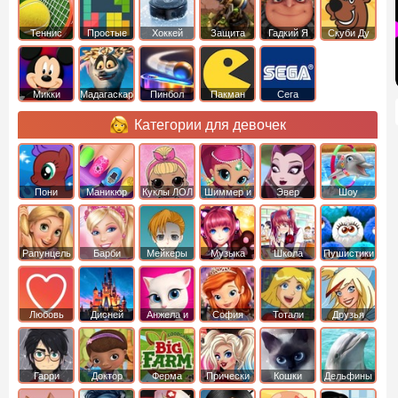
Теннис
Простые
Хоккей
Защита
Гадкий Я
Скуби Ду
башни
Микки
Мадагаскар
Пинбол
Пакман
Сега
Маус
Категории для девочек
Пони
Маникюр
Куклы ЛОЛ
Шиммер и
Эвер
Шоу
креатор
Шайн
Афтер Хай
дельфинов
Рапунцель
Барби
Мейкеры
Музыка
Школа
Пушистики
Любовь
Дисней
Анжела и
София
Тотали
Друзья
том
Прекрасная
Спайс
ангелов
Гарри
Доктор
Ферма
Прически
Кошки
Дельфины
Поттер
Плюшева