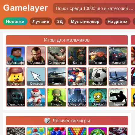
Новинки
Лучшие
3Д
Мультиплеер
На двоих
Игры для мальчиков
Майнкрафт
ГТА онлайн
Стрелялки
Контр
Гонки
Машины
5
Страйк
Лего
Кликеры
Танки
Драки
Футбол
Леталки
Страшилки
Роботы
Ниндзя
Симуляторы
Зомби
Паркур
Логические игры