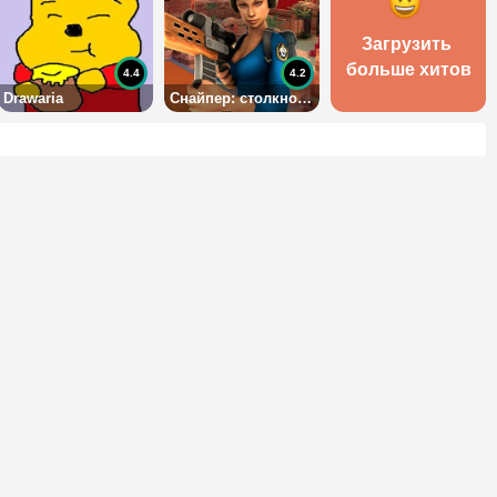
Загрузить 
больше хитов
4.4
4.2
Drawaria
Снайпер: столкновение 3Д