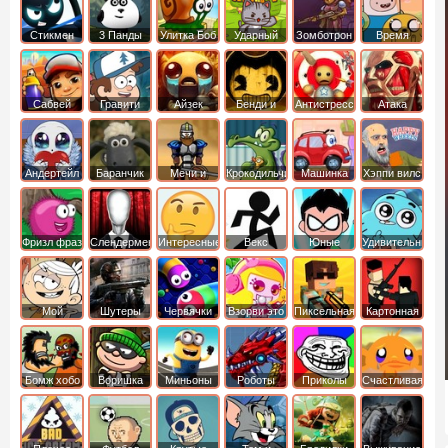
Стикмен
3 Панды
Улитка Боб
Ударный
Зомботрон
Время
отряд котят
Приключений
Сабвей
Гравити
Айзек
Бенди и
Антистресс
Атака
Серф
Фолз
Чернильная
Титанов
машина
Андертейл
Баранчик
Мечи и
Крокодильчик
Машинка
Хэппи вилс
Шон
Сандали
Свомпи
Вилли
Фризл фраз
Слендермен
Интересные
Векс
Юные
Удивительный
титаны
мир
вперед
Гамбола
Мой
Шутеры
Червячки
Взорви это
Пиксельная
Картонная
шумный
война
башка
дом
Бомж хобо
Воришка
Миньоны
Роботы
Приколы
Счастливая
боб
динозавры
обезьянка