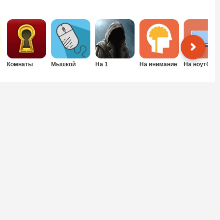
Комнаты
Мышкой
На 1
На внимание
На ноутбук