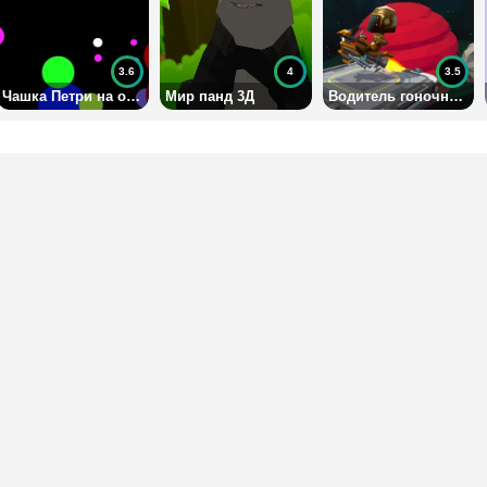
3.6
4
3.5
Чашка Петри на одного
Мир панд 3Д
Водитель гоночного мотоцикла