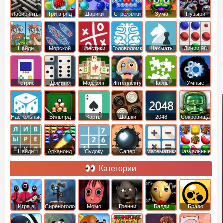
Лабиринты
Три в ряд
Шарики
Стрелялки
Зума
Пузыри
Шариками
Найди
Морской
Крестики
Головоломки
Шахматы
Линии 98
отличия
бой
нолики
Тетрис
Домино
Маджонг
Интеллектуальные
Пазлы
Умные
Настольные
Бильярд
Карты
Шашки
2048
Cокровища
Монтесумы
Найди
Арканоид
Судоку
Сапер
Математика
Казуальные
слова
Категории
Игра в
Сиреноголовый
Момо
Гренни
Балди
Браво
Кальмара
Старс