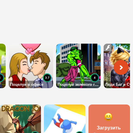
4
3.7
4
Поцелуи в офисе
Поцелуй зелёного гиганта
Загрузить 