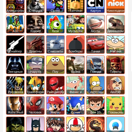
Аниматроники
Спецназ
Супер
Танчики
Картун
Никелодеон
бойцы
нетворк
А10
Хоррор
Кизи
Мультики
Акулы
Динозавры
Снайпер
Драконы
Самолеты
Бомберы
Тачки
Масяня
Звездные
Наруто
Поу
Война
Поезда
Пираты
войны
Карибского
Моря
Росомаха
Трансформеры
Рейнджеры
Финис и
Симпсоны
Аватар
Самураи
Ферб
легенда об
Аанге
Железный
Человек
Марио
Соник
Бен 10
Покемоны
человек
Паук