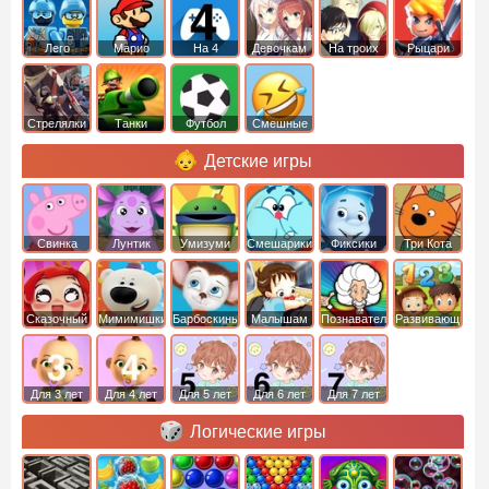
Лего
Марио
На 4
Девочкам
На троих
Рыцари
Стрелялки
Танки
Футбол
Смешные
Детские игры
Свинка
Лунтик
Умизуми
Смешарики
Фиксики
Три Кота
Пеппа
Сказочный
Мимимишки
Барбоскины
Малышам
Познавательные
Развивающие
патруль
Для 3 лет
Для 4 лет
Для 5 лет
Для 6 лет
Для 7 лет
Логические игры