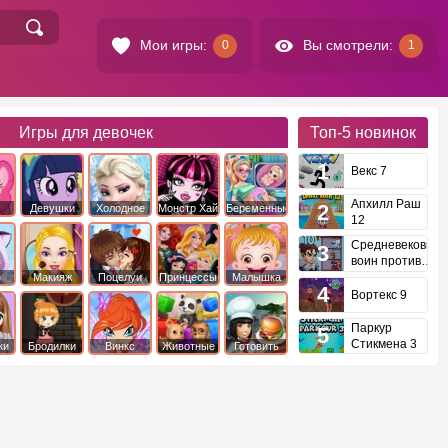
Мои игры:
Вы смотрели:
0
1
Игры для девочек
Топ-5
новинок
Векс 7
Апхилл Раш
Девушки
Холодное
Монстр Хай
Беременные
12
это
Эквестрии
Сердце
Средневековый
воин против
инопланетян
е
Макияж
Поцелуи
Принцессы
Малышка
Диснея
Хейзел
Вортекс 9
Паркур
Стикмена 3
ки
Бродилки
Винкс
Животные
Готовить
еду