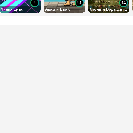
4
4.4
4.1
Линия хита
Адам и Ева 6
Огонь и Вода 1 в Лесном Храме