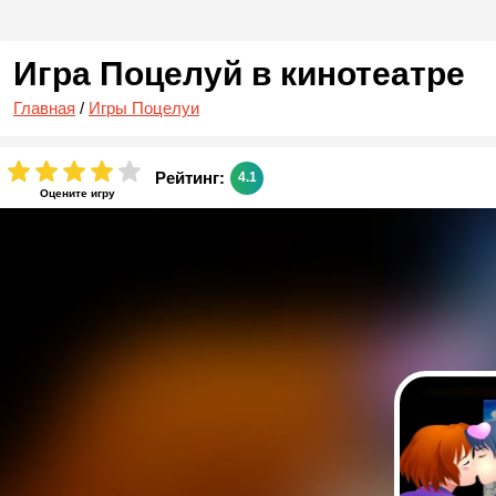
Игра Поцелуй в кинотеатре
Главная
/
Игры Поцелуи
Рейтинг:
4.1
Оцените игру