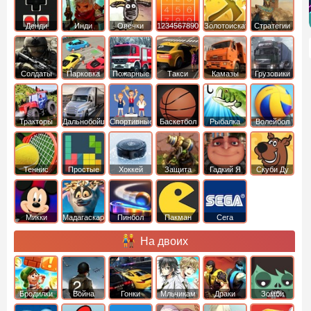
Денди
Инди
Овечки
1234567890
Золотоискатель
Стратегии
идут домой
Солдаты
Парковка
Пожарные
Такси
Камазы
Грузовики
машин
машины
Тракторы
Дальнобойщики
Спортивные
Баскетбол
Рыбалка
Волейбол
Теннис
Простые
Хоккей
Защита
Гадкий Я
Скуби Ду
башни
Микки
Мадагаскар
Пинбол
Пакман
Сега
Маус
На двоих
Бродилки
Война
Гонки
Мльчикам
Драки
Зомби