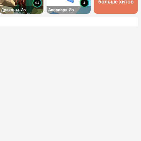
больше хитов
4.3
4
Драконы Ио
Аквапарк Ио