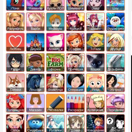
Пони
Маникюр
Куклы ЛОЛ
Шиммер и
Эвер
Шоу
креатор
Шайн
Афтер Хай
дельфинов
Рапунцель
Барби
Мейкеры
Музыка
Школа
Пушистики
Любовь
Дисней
Анжела и
София
Тотали
Друзья
том
Прекрасная
Спайс
ангелов
Гарри
Доктор
Ферма
Прически
Кошки
Дельфины
Поттер
Плюшева
Собаки
Лошади
Больница
Операции
Уход
Уборка
Парикмахер
Магазин
Рисовалки
Раскраски
Кулинария
Переделки
Салон
Смурфики
Русалки
Дочки
Новогодние
Тесты