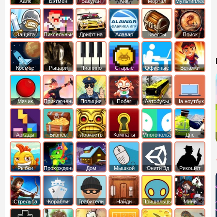
Халк
Бэтмен
Бакуган
Кик
Мортал
Мультиплеер
Бутовский
комбат
Защита
Пиксельные
Дрифт на
Алавар
Квесты
Поиск
королевства
машинах
предметов
Космос
Рыцари
Пианино
Старые
Офисные
Бегалки
Мячик
Приключения
Полиция
Побег
Автобусы
На ноутбук
Аркады
Бизнес
Ловкость
Комнаты
Многопользовательские
Дпс
симуляторы
Рыбки
Прохождение
Дом
Мышкой
Юнити 3д
Рикошет
Cтрельба
Корабли
Грабители
Найди
Пришельцы
Мини
из лука
выход