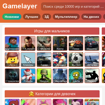
Новинки
Лучшие
3Д
Мультиплеер
На двоих
Игры для мальчиков
Майнкрафт
ГТА онлайн
Стрелялки
Контр
Гонки
Машины
5
Страйк
Лего
Кликеры
Танки
Драки
Футбол
Леталки
Страшилки
Роботы
Ниндзя
Симуляторы
Зомби
Паркур
Категории для девочек