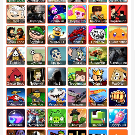
Фризл фраз
Слендермен
Интересные
Векс
Юные
Удивительный
титаны
мир
вперед
Гамбола
Мой
Шутеры
Червячки
Взорви это
Пиксельная
Картонная
шумный
война
башка
дом
Бомж хобо
Воришка
Миньоны
Роботы
Приколы
Счастливая
боб
динозавры
обезьянка
Плохое
Футбол
Крутые
Том и
Бродилки
Выживание
мороженое
головами
джерри
Приключения
Энгри Берс
Побег из
На 1
Песочницы
Убить
Разбуди
тюрьмы
короля
коробку
Машина
Опасное
Рыбка ест
Аварии
Хот вилс
Бокс
ест
оружие
рыбку
машин
машину
Алхимия
Мстители
Плохие
Кактус
Змейка
Эволюция
свинки
маккой