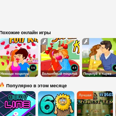
Похожие онлайн игры
3.6
4.5
Нежные поцелуи
Волшебный поцелуй
Поцелуй в парке
Популярно в этом месяце