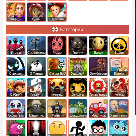
Кафе и
Куклы
Веселая
рестораны
ферма
Категории
Игра в
Сиреноголовый
Момо
Гренни
Балди
Браво
Кальмара
Старс
Стикмен
3 Панды
Улитка Боб
Ударный
Зомботрон
Время
отряд котят
Приключений
Сабвей
Гравити
Айзек
Бенди и
Антистресс
Атака
Серф
Фолз
Чернильная
Титанов
машина
Андертейл
Баранчик
Мечи и
Крокодильчик
Машинка
Хэппи вилс
Шон
Сандали
Свомпи
Вилли