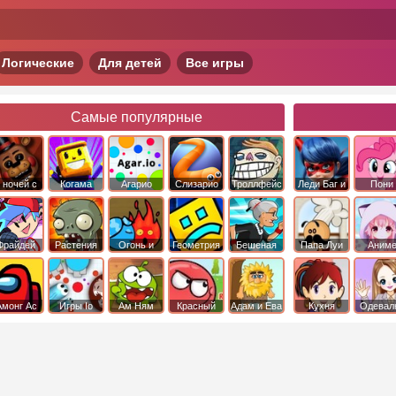
Логические
Для детей
Все игры
Самые популярные
 ночей с
Когама
Агарио
Слизарио
Троллфейс
Леди Баг и
Пони
фредди
квест
Супер Кот
Дружба 
чудо
Фрайдей
Растения
Огонь и
Геометрия
Бешеная
Папа Луи
Аним
Найт
против
Вода
Даш
бабка
Фанкин
Зомби
сбежала из
психушки
Амонг Ас
Игры Io
Ам Ням
Красный
Адам и Ева
Кухня
Одевал
шар
Сары