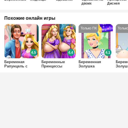
двоих
Диснея
Похожие онлайн игры
4.5
4.4
4.1
Беременая
Беременные
Беременная
Берем
Рапунцель с
Принцессы
Золушка
Золуш
парнем
Диснея вместе
занимается йогой