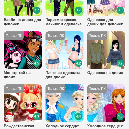
3.7
3.7
3.9
Барби на двоих для
Парикмахерская,
Одевалка для
девочек
макияж и одевалка
двоих для девочек
для девочек
4.5
4.2
3.7
Монстр хай на
Пляжная одевалка
Одевалка на двоих
двоих
для двоих
4.3
4.4
4.3
Рождественская
Холодное сердце:
Холодное сердце с