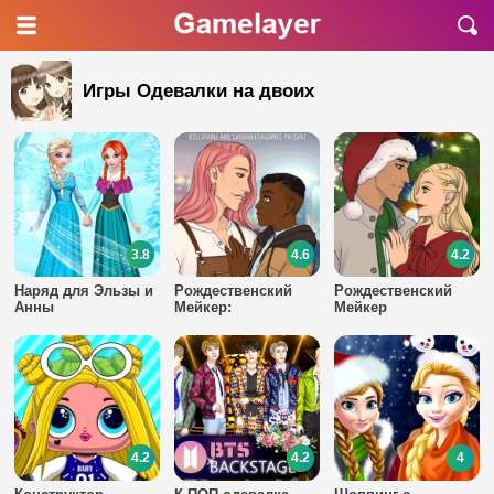
Игры Одевалки на двоих
3.8
4.6
4.2
Наряд для Эльзы и
Рождественский
Рождественский
Анны
Мейкер:
Мейкер
Небинарный
4.2
4.2
4