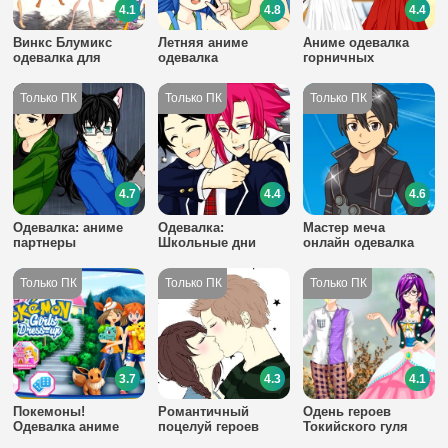
4.1
4.8
4.4
Винкс Блумикс
Летняя аниме
Аниме одевалка
одевалка для
одевалка
горничных
девочек
4.7
4.4
4.6
Одевалка: аниме
Одевалка:
Мастер меча
партнеры
Школьные дни
онлайн одевалка
3.7
4.3
4.1
Покемоны!
Романтичный
Одень героев
Одевалка аниме
поцелуй героев
Токийского гуля
девочек
аниме