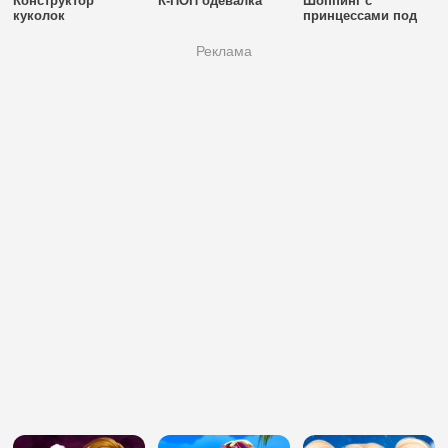
Конструктор
К-ПОП одевалка
Шоппинг с
куколок
принцессами под
Новый Год
Реклама