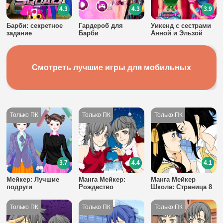
4.3
4.3
3.9
Барби: секретное
Гардероб для
Уикенд с сестрами
задание
Барби
Анной и Эльзой
Смотреть лучшие игры для мобильных
3.7
4.4
4.1
Мейкер: Лучшие
Манга Мейкер:
Манга Мейкер
подруги
Рождество
Школа: Страница 8