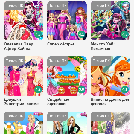
4.3
4.1
4.3
Одевалка Эвер
Супер сёстры
Монстр Хай:
Афтер Хай на
Пижамная
четверых
вечеринка
4.2
3.8
4.1
Девушки
Свадебные
Винкс на двоих для
Эквестрии: аниме
одевалки
девочек
одевалка