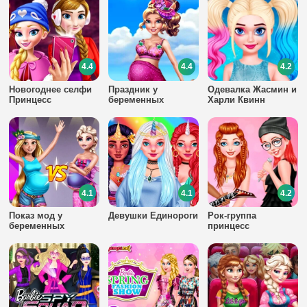
4.4
4.4
4.2
Новогоднее селфи
Праздник у
Одевалка Жасмин и
Принцесс
беременных
Харли Квинн
девушек
4.1
4.1
4.2
Показ мод у
Девушки Единороги
Рок-группа
беременных
принцесс