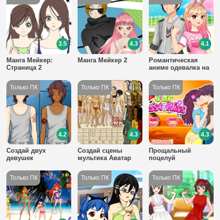
3.5
4.3
4.1
Манга Мейкер:
Манга Мейкер 2
Романтическая
Страница 2
аниме одевалка на
двоих
4.2
4.3
4.3
Создай двух
Создай сцены
Прощальный
девушек
мультика Аватар
поцелуй