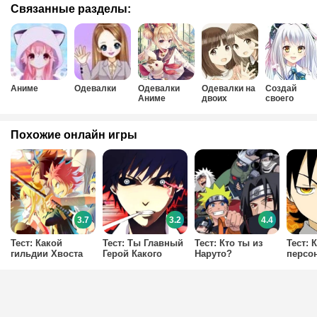
Связанные разделы:
Аниме
Одевалки
Одевалки
Одевалки на
Создай
Аниме
двоих
своего
персонажа
Аниме
Похожие онлайн игры
3.7
3.2
4.4
Тест: Какой
Тест: Ты Главный
Тест: Кто ты из
Тест: 
гильдии Хвоста
Герой Какого
Наруто?
персо
Феи ты
Аниме?
аниме
принадлежишь?
Пожир