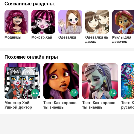
Связанные разделы:
Модницы
Монстр Хай
Одевалки
Одевалки на
Куклы для
двоих
девочек
Похожие онлайн игры
4.4
3.6
3.4
Монстер Хай:
Тест: Как хорошо
Тест: Как хорошо
Тест: 
Ушной доктор
ты знаешь
ты знаешь
русало
мультфильм
мультфильм
Монст
Монстер Хай: Под
Добро
Напряжением?
Пожаловать в
Школу Монстров?