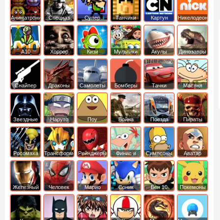
Аниматроники
Спецназ
Супер
Танчики
Картун
Никелодеон
бойцы
нетворк
А10
Хоррор
Кизи
Мультики
Акулы
Динозавры
Снайпер
Драконы
Самолеты
Бомберы
Тачки
Масяня
Звездные
Наруто
Поу
Война
Поезда
Пираты
войны
Карибского
Моря
Росомаха
Трансформеры
Рейнджеры
Финис и
Симпсоны
Аватар
Самураи
Ферб
легенда об
Аанге
Железный
Человек
Марио
Соник
Бен 10
Покемоны
человек
Паук