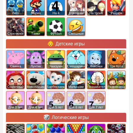
Лего
Марио
На 4
Девочкам
На троих
Рыцари
Стрелялки
Танки
Футбол
Смешные
Детские игры
Свинка
Лунтик
Умизуми
Смешарики
Фиксики
Три Кота
Пеппа
Сказочный
Мимимишки
Барбоскины
Малышам
Познавательные
Развивающие
патруль
Для 3 лет
Для 4 лет
Для 5 лет
Для 6 лет
Для 7 лет
Логические игры