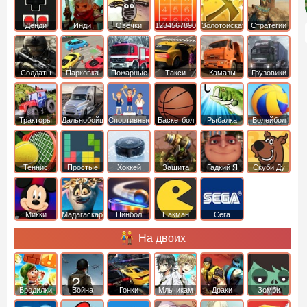
Денди
Инди
Овечки
1234567890
Золотоискатель
Стратегии
идут домой
Солдаты
Парковка
Пожарные
Такси
Камазы
Грузовики
машин
машины
Тракторы
Дальнобойщики
Спортивные
Баскетбол
Рыбалка
Волейбол
Теннис
Простые
Хоккей
Защита
Гадкий Я
Скуби Ду
башни
Микки
Мадагаскар
Пинбол
Пакман
Сега
Маус
На двоих
Бродилки
Война
Гонки
Мльчикам
Драки
Зомби