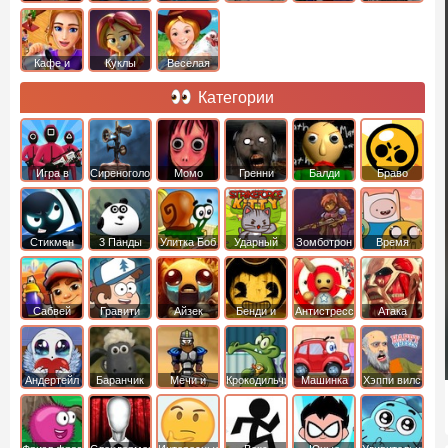
Кафе и
Куклы
Веселая
рестораны
ферма
Категории
Игра в
Сиреноголовый
Момо
Гренни
Балди
Браво
Кальмара
Старс
Стикмен
3 Панды
Улитка Боб
Ударный
Зомботрон
Время
отряд котят
Приключений
Сабвей
Гравити
Айзек
Бенди и
Антистресс
Атака
Серф
Фолз
Чернильная
Титанов
машина
Андертейл
Баранчик
Мечи и
Крокодильчик
Машинка
Хэппи вилс
Шон
Сандали
Свомпи
Вилли