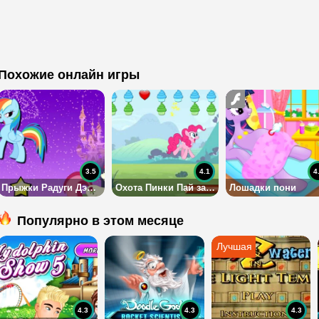
Похожие онлайн игры
3.5
4.1
4
Прыжки Радуги Дэш до небес
Охота Пинки Пай за пирожными
Лошадки пони
Популярно в этом месяце
4.3
4.3
4.3