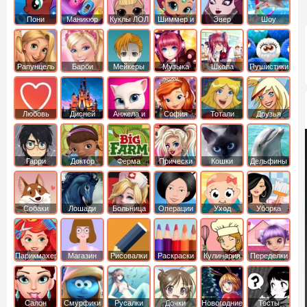
Пони
Маникюр
Куклы ЛОЛ
Шиммер и
Эвер
Шоу
креатор
Шайн
Афтер Хай
дельфинов
Рапунцель
Барби
Мейкеры
Музыка
Школа
Пушистики
Любовь
Дисней
Анжела и
София
Тотали
Друзья
том
Прекрасная
Спайс
ангелов
Гарри
Доктор
Ферма
Прически
Кошки
Дельфины
Поттер
Плюшева
Собаки
Лошади
Больница
Операции
Уход
Уборка
Парикмахер
Магазин
Рисовалки
Раскраски
Кулинария
Переделки
Салон
Смурфики
Русалки
Дочки
Новогодние
Тесты