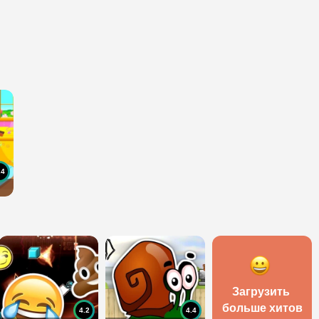
.4
Загрузить 
больше хитов
4.2
4.4