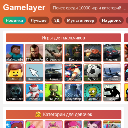
Новинки
Лучшие
3Д
Мультиплеер
На двоих
Игры для мальчиков
Майнкрафт
ГТА онлайн
Стрелялки
Контр
Гонки
Машины
5
Страйк
Лего
Кликеры
Танки
Драки
Футбол
Леталки
Страшилки
Роботы
Ниндзя
Симуляторы
Зомби
Паркур
Категории для девочек