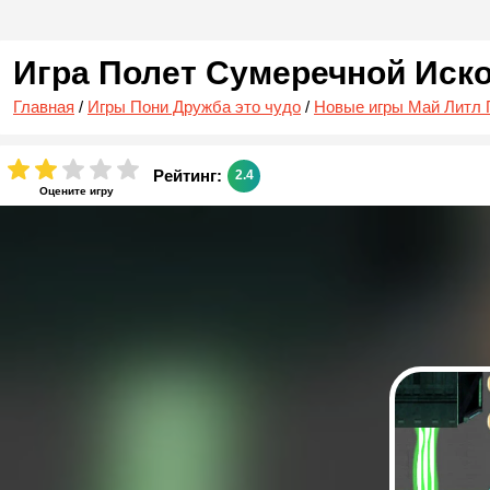
Игра Полет Сумеречной Иск
Главная
/
Игры Пони Дружба это чудо
/
Новые игры Май Литл 
Рейтинг:
2.4
Оцените игру