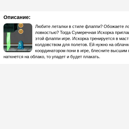
Описание:
Любите леталки в стиле флаппи? Обожаете л
ловкостью? Тогда Сумеречная Искорка приглаш
этой флаппи игре. Искорка тренируется в маст
колдовством для полетов. Ей нужно на облачке
координатором пони в игре, блесните высшим 
наткнется на облако, то упадет и будет плакать.