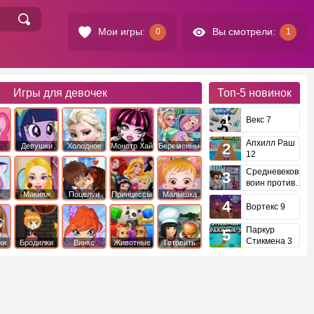
Мои игры:
Вы смотрели:
0
1
Игры для девочек
Топ-5
новинок
Векс 7
Апхилл Раш
Девушки
Холодное
Монстр Хай
Беременные
12
это
Эквестрии
Сердце
Средневековый
воин против
инопланетян
е
Макияж
Поцелуи
Принцессы
Малышка
Диснея
Хейзел
Вортекс 9
Паркур
Стикмена 3
ки
Бродилки
Винкс
Животные
Готовить
еду