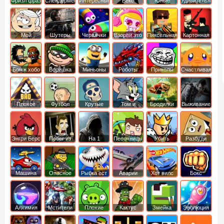
Фризл фраз
Слендермен
Интересные
Векс
Юные
Удивительный
титаны
мир
вперед
Гамбола
Мой
Шутеры
Червячки
Взорви это
Пиксельная
Картонная
шумный
война
башка
дом
Бомж хобо
Воришка
Миньоны
Роботы
Приколы
Счастливая
боб
динозавры
обезьянка
Плохое
Футбол
Крутые
Том и
Бродилки
Выживание
мороженое
головами
джерри
Приключения
Энгри Берс
Побег из
На 1
Песочницы
Убить
Разбуди
тюрьмы
короля
коробку
Машина
Опасное
Рыбка ест
Аварии
Хот вилс
Бокс
ест
оружие
рыбку
машин
машину
Алхимия
Мстители
Плохие
Кактус
Змейка
Эволюция
свинки
маккой