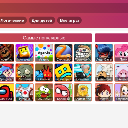
Логические
Для детей
Все игры
Самые популярные
 ночей с
Когама
Агарио
Слизарио
Троллфейс
Леди Баг и
Пони
фредди
квест
Супер Кот
Дружба 
чудо
Фрайдей
Растения
Огонь и
Геометрия
Бешеная
Папа Луи
Аним
Найт
против
Вода
Даш
бабка
Фанкин
Зомби
сбежала из
психушки
Амонг Ас
Игры Io
Ам Ням
Красный
Адам и Ева
Кухня
Одевал
шар
Сары