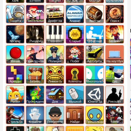
Халк
Бэтмен
Бакуган
Кик
Мортал
Мультиплеер
Бутовский
комбат
Защита
Пиксельные
Дрифт на
Алавар
Квесты
Поиск
королевства
машинах
предметов
Космос
Рыцари
Пианино
Старые
Офисные
Бегалки
Мячик
Приключения
Полиция
Побег
Автобусы
На ноутбук
Аркады
Бизнес
Ловкость
Комнаты
Многопользовательские
Дпс
симуляторы
Рыбки
Прохождение
Дом
Мышкой
Юнити 3д
Рикошет
Cтрельба
Корабли
Грабители
Найди
Пришельцы
Мини
из лука
выход