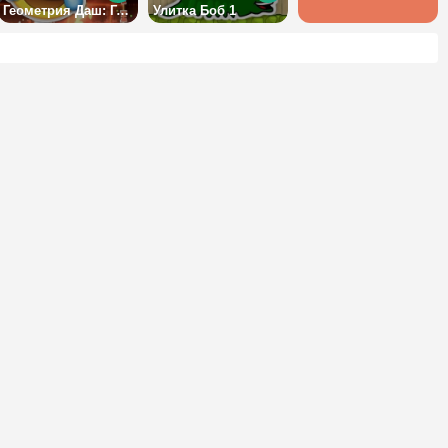
Геометрия Даш: Город Эмоджи
Улитка Боб 1