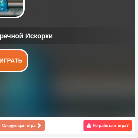
ИГРАТЬ
Следующая игра
Не работает игра?