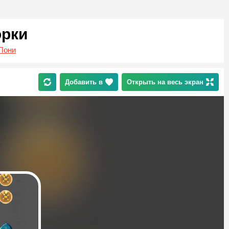
орки
Пони
Добавить в
Открыть на весь экран