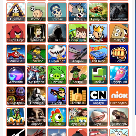
боб
динозавры
обезьянка
Плохое
Футбол
Крутые
Том и
Бродилки
Выживание
мороженое
головами
джерри
Приключения
Энгри Берс
Побег из
На 1
Песочницы
Убить
Разбуди
тюрьмы
короля
коробку
Машина
Опасное
Рыбка ест
Аварии
Хот вилс
Бокс
ест
оружие
рыбку
машин
машину
Алхимия
Мстители
Плохие
Кактус
Змейка
Эволюция
свинки
маккой
Аниматроники
Спецназ
Супер
Танчики
Картун
Никелодеон
бойцы
нетворк
А10
Хоррор
Кизи
Мультики
Акулы
Динозавры