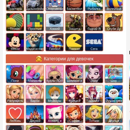
Тракторы
Дальнобойщики
Спортивные
Баскетбол
Рыбалка
Волейбол
Теннис
Простые
Хоккей
Защита
Гадкий Я
Скуби Ду
башни
Микки
Мадагаскар
Пинбол
Пакман
Сега
Маус
Категории для девочек
Пони
Маникюр
Куклы ЛОЛ
Шиммер и
Эвер
Шоу
креатор
Шайн
Афтер Хай
дельфинов
Рапунцель
Барби
Мейкеры
Музыка
Школа
Пушистики
Любовь
Дисней
Анжела и
София
Тотали
Друзья
том
Прекрасная
Спайс
ангелов