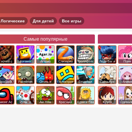
Логические
Для детей
Все игры
Самые популярные
 ночей с
Когама
Агарио
Слизарио
Троллфейс
Леди Баг и
Пони
фредди
квест
Супер Кот
Дружба 
чудо
Фрайдей
Растения
Огонь и
Геометрия
Бешеная
Папа Луи
Аним
Найт
против
Вода
Даш
бабка
Фанкин
Зомби
сбежала из
психушки
Амонг Ас
Игры Io
Ам Ням
Красный
Адам и Ева
Кухня
Одевал
шар
Сары