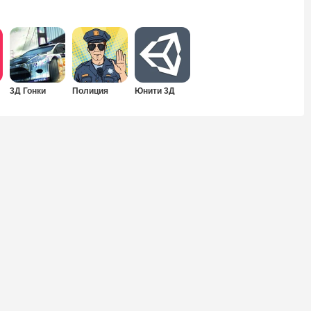
3Д Гонки
Полиция
Юнити 3Д