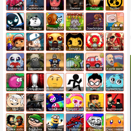
Игра в
Сиреноголовый
Момо
Гренни
Балди
Браво
Кальмара
Старс
Стикмен
3 Панды
Улитка Боб
Ударный
Зомботрон
Время
отряд котят
Приключений
Сабвей
Гравити
Айзек
Бенди и
Антистресс
Атака
Серф
Фолз
Чернильная
Титанов
машина
Андертейл
Баранчик
Мечи и
Крокодильчик
Машинка
Хэппи вилс
Шон
Сандали
Свомпи
Вилли
Фризл фраз
Слендермен
Интересные
Векс
Юные
Удивительный
титаны
мир
вперед
Гамбола
Мой
Шутеры
Червячки
Взорви это
Пиксельная
Картонная
шумный
война
башка
дом
Бомж хобо
Воришка
Миньоны
Роботы
Приколы
Счастливая