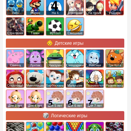
Лего
Марио
На 4
Девочкам
На троих
Рыцари
Стрелялки
Танки
Футбол
Смешные
Детские игры
Свинка
Лунтик
Умизуми
Смешарики
Фиксики
Три Кота
Пеппа
Сказочный
Мимимишки
Барбоскины
Малышам
Познавательные
Развивающие
патруль
Для 3 лет
Для 4 лет
Для 5 лет
Для 6 лет
Для 7 лет
Логические игры