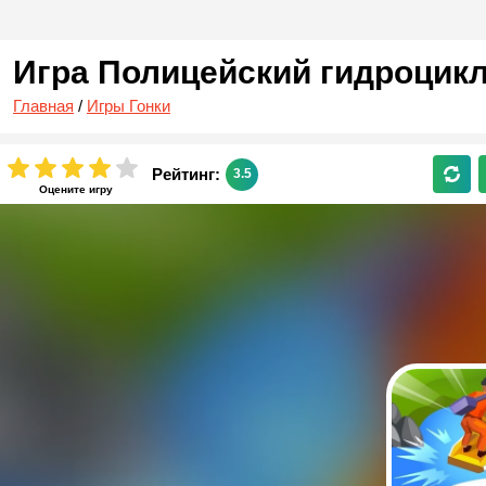
Игра Полицейский гидроцик
Главная
/
Игры Гонки
Рейтинг:
3.5
Оцените игру