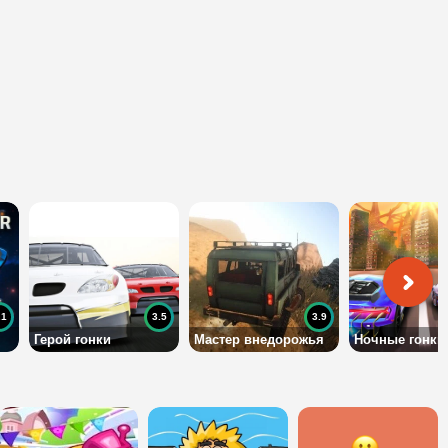
.1
3.5
3.9
Герой гонки
Мастер внедорожья
Ночные гонки