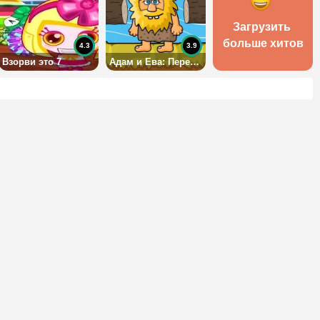
Загрузить 
больше хитов
4.3
3.9
Взорви это 7
Адам и Ева: Переправа