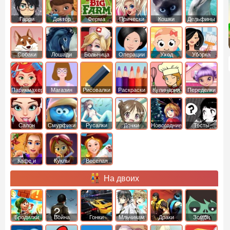
Гарри
Доктор
Ферма
Прически
Кошки
Дельфины
Поттер
Плюшева
Собаки
Лошади
Больница
Операции
Уход
Уборка
Парикмахер
Магазин
Рисовалки
Раскраски
Кулинария
Переделки
Салон
Смурфики
Русалки
Дочки
Новогодние
Тесты
Кафе и
Куклы
Веселая
рестораны
ферма
На двоих
Бродилки
Война
Гонки
Мльчикам
Драки
Зомби