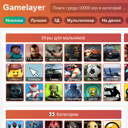
Новинки
Лучшие
3Д
Мультиплеер
На двоих
Игры для мальчиков
Майнкрафт
ГТА онлайн
Стрелялки
Контр
Гонки
Машины
5
Страйк
Лего
Кликеры
Танки
Драки
Футбол
Леталки
Страшилки
Роботы
Ниндзя
Симуляторы
Зомби
Паркур
Категории