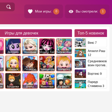
Мои игры:
Вы смотрели:
0
1
Игры для девочек
Топ-5
новинок
Векс 7
Апхилл Раш
Девушки
Холодное
Монстр Хай
Беременные
12
это
Эквестрии
Сердце
Средневековый
воин против
инопланетян
е
Макияж
Поцелуи
Принцессы
Малышка
Диснея
Хейзел
Вортекс 9
Паркур
Стикмена 3
ки
Бродилки
Винкс
Животные
Готовить
еду