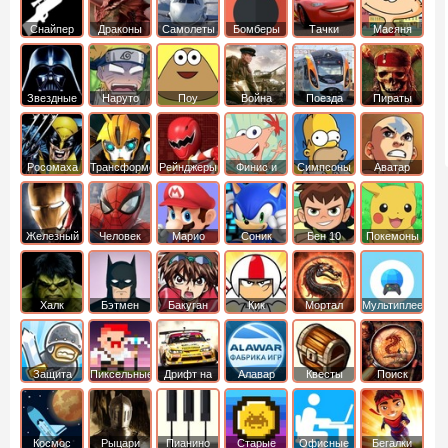
Снайпер
Драконы
Самолеты
Бомберы
Тачки
Масяня
Звездные
Наруто
Поу
Война
Поезда
Пираты
войны
Карибского
Моря
Росомаха
Трансформеры
Рейнджеры
Финис и
Симпсоны
Аватар
Самураи
Ферб
легенда об
Аанге
Железный
Человек
Марио
Соник
Бен 10
Покемоны
человек
Паук
Халк
Бэтмен
Бакуган
Кик
Мортал
Мультиплеер
Бутовский
комбат
Защита
Пиксельные
Дрифт на
Алавар
Квесты
Поиск
королевства
машинах
предметов
Космос
Рыцари
Пианино
Старые
Офисные
Бегалки