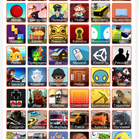
Мячик
Приключения
Полиция
Побег
Автобусы
На ноутбук
Аркады
Бизнес
Ловкость
Комнаты
Многопользовательские
Дпс
симуляторы
Рыбки
Прохождение
Дом
Мышкой
Юнити 3д
Рикошет
Cтрельба
Корабли
Грабители
Найди
Пришельцы
Мини
из лука
выход
Денди
Инди
Овечки
1234567890
Золотоискатель
Стратегии
идут домой
Солдаты
Парковка
Пожарные
Такси
Камазы
Грузовики
машин
машины