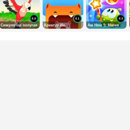
4.4
4.1
4.3
Симулятор попугая
Креатур Ио
Ам Ням 5: Магия