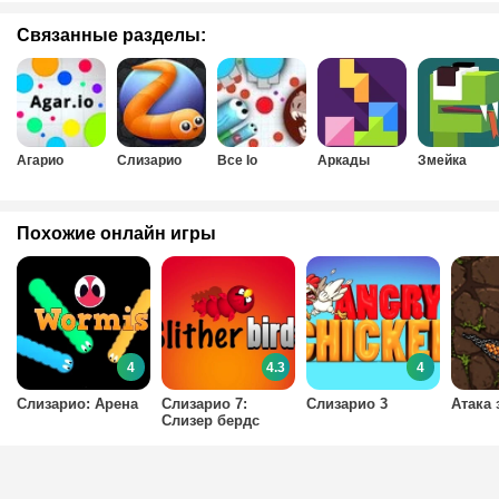
Связанные разделы:
Агарио
Слизарио
Все Io
Аркады
Змейка
Похожие онлайн игры
4
4.3
4
Слизарио: Арена
Слизарио 7:
Слизарио 3
Атака 
Слизер бердс