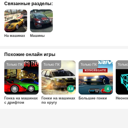
Связанные разделы:
На машинах
Машины
Похожие онлайн игры
3.8
4
Гонка на машинах
Гонки на машинах
Большие гонки
Неоно
с дрифтом
по кругу