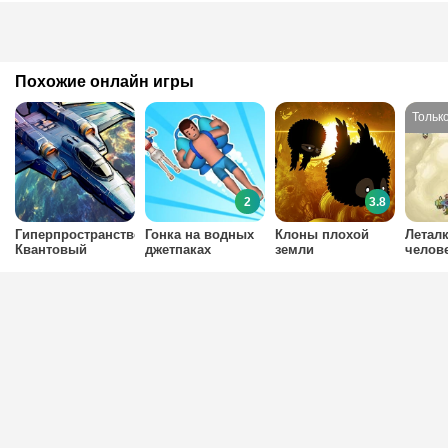
Похожие онлайн игры
2
3.8
Гиперпространство:
Гонка на водных
Клоны плохой
Леталк
Квантовый
джетпаках
земли
челов
Разлом