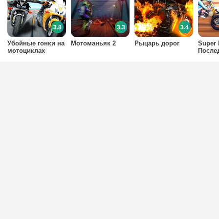
3.8
3.3
3.4
Убойные гонки на
Мотоманьяк 2
Рыцарь дорог
Super
мотоциклах
После