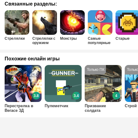
Связанные разделы:
Стрелялки
Стрелялки с
Монстры
Самые
Старые
оружием
популярные
Похожие онлайн игры
3.8
3.4
4
Перестрелка в
Пулеметчик
Призвание
Строй 
Вегасе 3Д
солдата