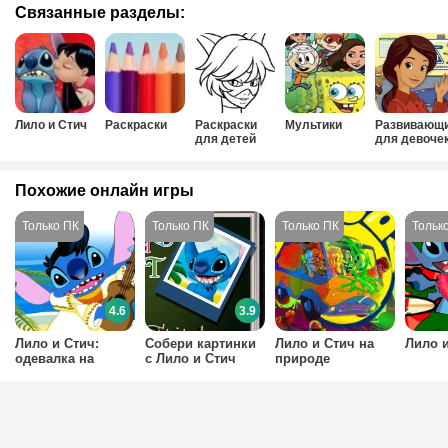
Связанные разделы:
Лило и Стич
Раскраски
Раскраски
Мультики
Развивающ
для детей
для девоче
Похожие онлайн игры
4.6
3.9
Лило и Стич:
Собери картинки
Лило и Стич на
Лило и
одевалка на
с Лило и Стич
природе
пляже