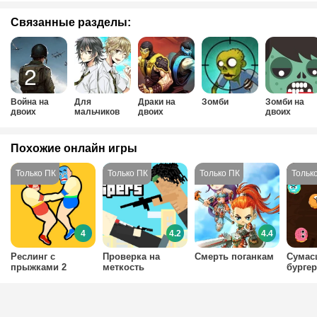
Связанные разделы:
Война на
Для
Драки на
Зомби
Зомби на
двоих
мальчиков
двоих
двоих
на двоих
Похожие онлайн игры
4
4.2
4.4
Реслинг с
Проверка на
Смерть поганкам
Сумас
прыжками 2
меткость
бургер