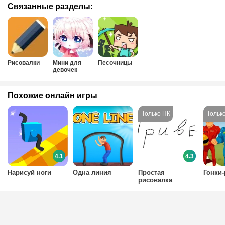
Связанные разделы:
Рисовалки
Мини для
Песочницы
девочек
Похожие онлайн игры
4.1
4.3
Нарисуй ноги
Одна линия
Простая
Гонки
рисовалка