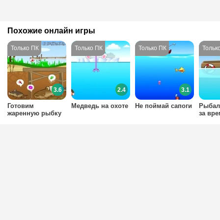
Похожие онлайн игры
3.6
2.4
3.1
Готовим
Медведь на охоте
Не поймай сапоги
Рыбал
жаренную рыбку
за вр