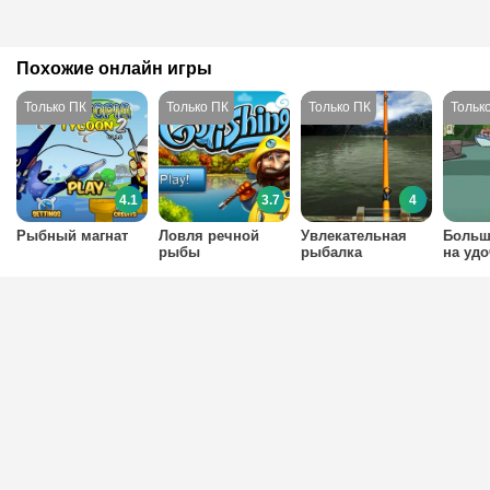
Похожие онлайн игры
4.1
3.7
4
Рыбный магнат
Ловля речной
Увлекательная
Больш
рыбы
рыбалка
на удо