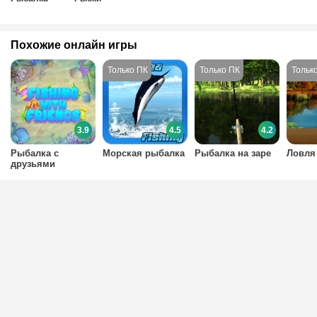
Похожие онлайн игры
3.9
4.5
4.2
Рыбалка с
Морская рыбалка
Рыбалка на заре
Ловля
друзьями