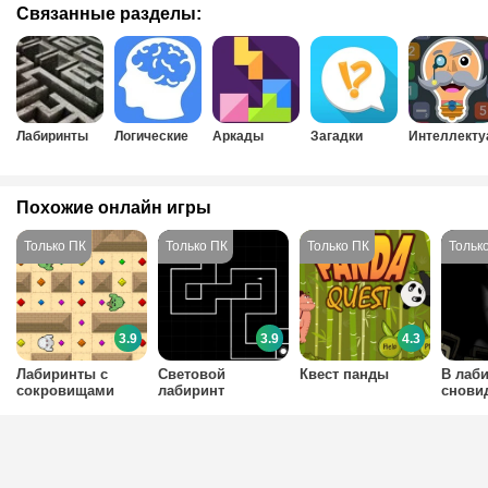
Связанные разделы:
Лабиринты
Логические
Аркады
Загадки
Интеллект
Похожие онлайн игры
3.9
3.9
4.3
Лабиринты с
Световой
Квест панды
В лаб
сокровищами
лабиринт
снови