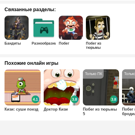
Связанные разделы:
Бандиты
Разнообразные
Побег
Побег из
тюрьмы
Похожие онлайн игры
4.1
3.8
3.8
Кизи: суши поезд
Доктор Кизи
Побег из тюрьмы
Побег
5
броди