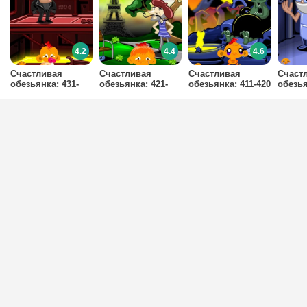
4.2
4.4
4.6
Счастливая
Счастливая
Счастливая
Счаст
обезьянка: 431-
обезьянка: 421-
обезьянка: 411-420
обезья
440 уровни
430 уровни
уровни
410 у